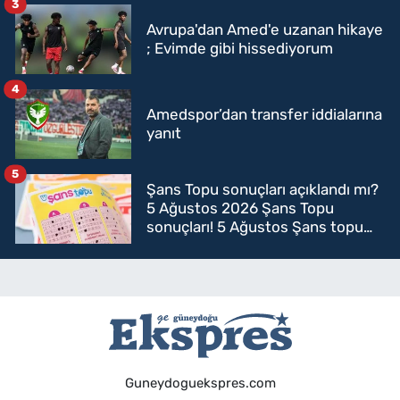
3
Avrupa'dan Amed'e uzanan hikaye
; Evimde gibi hissediyorum
4
Amedspor’dan transfer iddialarına
yanıt
5
Şans Topu sonuçları açıklandı mı?
5 Ağustos 2026 Şans Topu
sonuçları! 5 Ağustos Şans topu
sorgulama
Guneydoguekspres.com