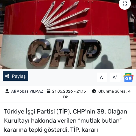
Paylaş
-
+
A
A
Ali Abbas YILMAZ
21.05.2026 - 21:15
Okunma Süresi: 4
Dk
Türkiye İşçi Partisi (TİP), CHP’nin 38. Olağan
Kurultayı hakkında verilen “mutlak butlan”
kararına tepki gösterdi. TİP, kararı