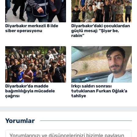
Diyarbakır merkezli 8 ilde
Diyarbakır’daki çocuklardan
siber operasyonu
güçlü mesaj: “Şiyar be,
rabin”
Diyarbakır’da madde
Irkçı saldırı sonrası
bağımlılığıyla mücadele
tutuklanan Furkan Oğlak’a
çağrısı
tahliye
Yorumlar