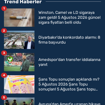
Trend Haberler
1
Winston, Camel ve LD sigaraya
zam geldi! 5 Ağustos 2026 güncel
sigara fiyatları belli oldu
2
Diyarbakır'da konkordato alarmı: 8
firma başvurdu
3
Amedspor’dan transfer iddialarına
yanıt
4
Şans Topu sonuçları açıklandı mı?
5 Ağustos 2026 Şans Topu
sonuçları! 5 Ağustos Şans topu
sorgulama
5
Avrupa'dan Amed'e uzanan hikaye