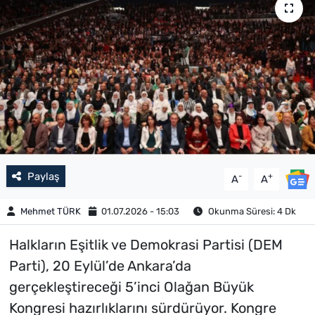
Paylaş
-
+
A
A
Mehmet TÜRK
01.07.2026 - 15:03
Okunma Süresi: 4 Dk
Halkların Eşitlik ve Demokrasi Partisi (DEM
Parti), 20 Eylül’de Ankara’da
gerçekleştireceği 5’inci Olağan Büyük
Kongresi hazırlıklarını sürdürüyor. Kongre