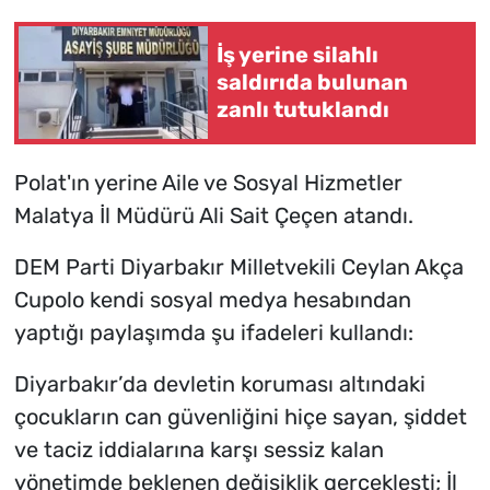
İş yerine silahlı
saldırıda bulunan
zanlı tutuklandı
Polat'ın yerine Aile ve Sosyal Hizmetler
Malatya İl Müdürü Ali Sait Çeçen atandı.
DEM Parti Diyarbakır Milletvekili Ceylan Akça
Cupolo kendi sosyal medya hesabından
yaptığı paylaşımda şu ifadeleri kullandı:
Diyarbakır’da devletin koruması altındaki
çocukların can güvenliğini hiçe sayan, şiddet
ve taciz iddialarına karşı sessiz kalan
yönetimde beklenen değişiklik gerçekleşti; İl