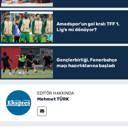
Amedspor’un gol kralı TFF 1.
Lig’e mi dönüyor?
Gençlerbirliği, Fenerbahçe
maçı hazırlıklarına başladı
EDITÖR HAKKINDA
Mehmet TÜRK