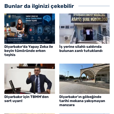
Bunlar da ilginizi çekebilir
Diyarbakır’da Yapay Zeka ile
İş yerine silahlı saldırıda
beyin tümöründe erken
bulunan zanlı tutuklandı
teşhis
Diyarbakır için TBMM'den
Diyarbakır’ın göbeğinde
sert uyarı!
tarihi mekana yakışmayan
manzara