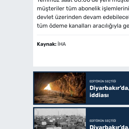
müşteriler tüm abonelik işlemlerini 
devlet üzerinden devam edebilecek
tüm ödeme kanalları aracılığıyla ge
Kaynak:
İHA
EDITÖRÜN SEÇTIĞI
Diyarbakır’da,
iddiası
EDITÖRÜN SEÇTIĞI
Diyarbakır’da