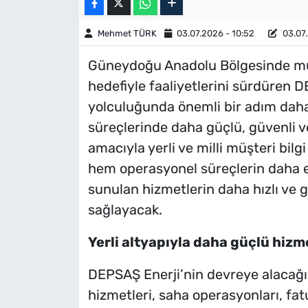
Mehmet TÜRK
03.07.2026 - 10:52
03.07.
Güneydoğu Anadolu Bölgesinde müşt
hedefiyle faaliyetlerini sürdüren 
yolculuğunda önemli bir adım daha 
süreçlerinde daha güçlü, güvenli ve
amacıyla yerli ve milli müşteri bilg
hem operasyonel süreçlerin daha e
sunulan hizmetlerin daha hızlı ve 
sağlayacak.
Yerli altyapıyla daha güçlü hiz
DEPSAŞ Enerji’nin devreye alacağı 
hizmetleri, saha operasyonları, fa