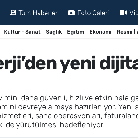
Tüm Haberler
Foto Galeri
Vi
Kültür - Sanat
Sağlık
Eğitim
Ekonomi
Resmi İl
i’den yeni dijita
ini daha güvenli, hızlı ve etkin hale ge
stemini devreye almaya hazırlanıyor. Yeni 
 hizmetleri, saha operasyonları, fatural
ekilde yürütülmesi hedefleniyor.