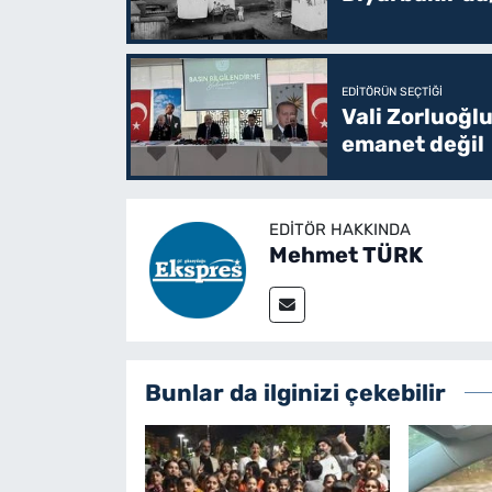
EDITÖRÜN SEÇTIĞI
Vali Zorluoğlu
emanet değil
EDITÖR HAKKINDA
Mehmet TÜRK
Bunlar da ilginizi çekebilir