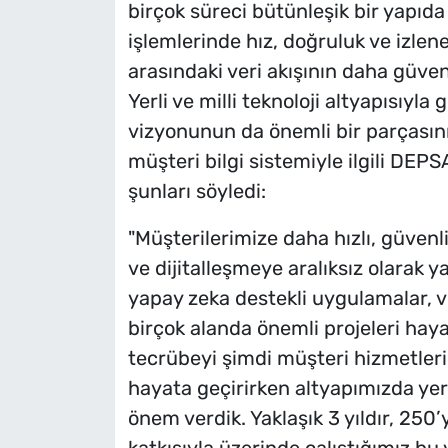
birçok süreci bütünleşik bir yapıd
işlemlerinde hız, doğruluk ve izlene
arasındaki veri akışının daha güven
Yerli ve milli teknoloji altyapısıyla 
vizyonunun da önemli bir parçasını
müşteri bilgi sistemiyle ilgili DE
şunları söyledi:
"Müşterilerimize daha hızlı, güvenli
ve dijitalleşmeye aralıksız olarak
yapay zeka destekli uygulamalar, ver
birçok alanda önemli projeleri hay
tecrübeyi şimdi müşteri hizmetler
hayata geçirirken altyapımızda yerli
önem verdik. Yaklaşık 3 yıldır, 25
katkısıyla üzerinde çalıştığımız bu