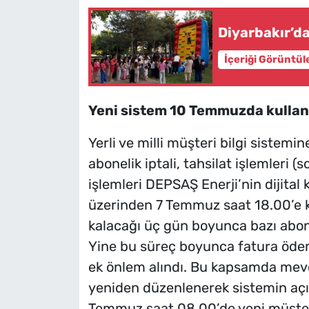
Diyarbakır’d
İçeriği Görüntül
Yeni sistem 10 Temmuzda kulla
Yerli ve milli müşteri bilgi sistemi
abonelik iptali, tahsilat işlemleri
işlemleri DEPSAŞ Enerji’nin dijital 
üzerinden 7 Temmuz saat 18.00’e ka
kalacağı üç gün boyunca bazı aboneli
Yine bu süreç boyunca fatura öde
ek önlem alındı. Bu kapsamda mevc
yeniden düzenlenerek sistemin açıl
Temmuz saat 08.00’de yeni müşteri