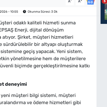
-
+
A
A
5
2026 - 10:55
Okunma Süresi: 3 Dk
eri odaklı kaliteli hizmeti sunma
DEPSAŞ Enerji, dijital dönüşüm
atıyor. Şirket, müşteri hizmetleri
 sürdürülebilir bir altyapı oluşturmak
i sistemine geçiş yapacak. Yeni sistem,
tkin yönetilmesine hem de müşterilere
güvenli biçimde gerçekleştirilmesine katkı
met deneyimi
yeni müşteri bilgi sistemi, müşteri
turalandırma ve ödeme hizmetleri gibi