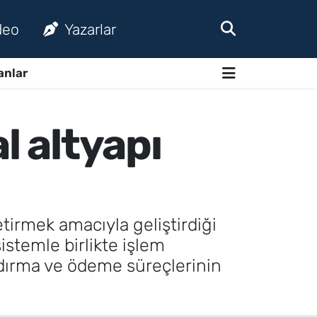
deo
Yazarlar
anlar
l altyapı
tirmek amacıyla geliştirdiği
sistemle birlikte işlem
andırma ve ödeme süreçlerinin