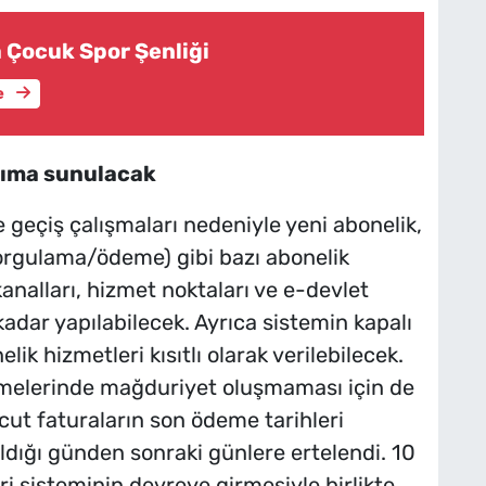
a Çocuk Spor Şenliği
e
nıma sunulacak
ne geçiş çalışmaları nedeniyle yeni abonelik,
 (sorgulama/ödeme) gibi bazı abonelik
kanalları, hizmet noktaları ve e-devlet
dar yapılabilecek. Ayrıca sistemin kapalı
k hizmetleri kısıtlı olarak verilebilecek.
melerinde mağduriyet oluşmaması için de
ut faturaların son ödeme tarihleri
dığı günden sonraki günlere ertelendi. 10
 sisteminin devreye girmesiyle birlikte