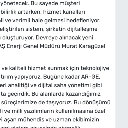
a yönetecek. Bu sayede müşteri
bilirlik artarken, hizmet kanalları
li ve verimli hale gelmesi hedefleniyor.
geliştirilen sistem, şirketin dijitalleşme
 oluşturuyor. Devreye alınacak yeni
PSAŞ Enerji Genel Müdürü Murat Karagüzel
 ve kaliteli hizmet sunmak için teknolojiye
 yatırım yapıyoruz. Bugüne kadar AR-GE,
i analitiği ve dijital saha yönetimi gibi
ata geçirdik. Bu alanlarda kazandığımız
i süreçlerimize de taşıyoruz. Bu dönüşümü
 ve milli yazılımların kullanılmasına özel
0’yi aşan mühendis ve uzman ekibimizin
 yeni sistem sayesinde abonelik,