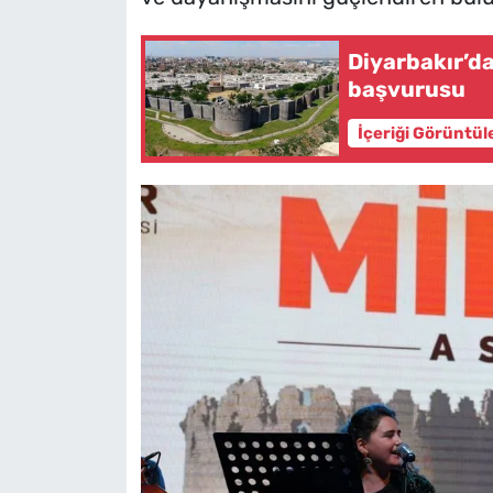
Diyarbakır’da
başvurusu
İçeriği Görüntül