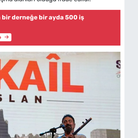
 bir derneğe bir ayda 500 iş
e