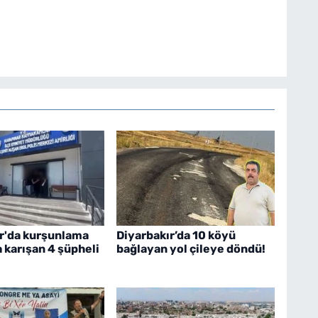
r'da kurşunlama
Diyarbakır’da 10 köyü
a karışan 4 şüpheli
bağlayan yol çileye döndü!