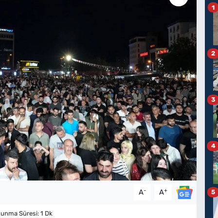
1
2
3
4
-
+
A
A
5
unma Süresi: 1 Dk