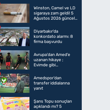
Winston, Camel ve LD
sigaraya zam geldi! 5
Ağustos 2026 güncel
sigara fiyatları belli
oldu
Diyarbakır'da
konkordato alarmı: 8
firma başvurdu
Avrupa'dan Amed'e
uzanan hikaye ;
Evimde gibi
hissediyorum
Amedspor’dan
transfer iddialarına
yanıt
Şans Topu sonuçları
açıklandı mı? 5