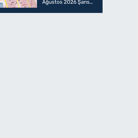
Ağustos 2026 Şans
Topu sonuçları! 5
Ağustos Şans topu
sorgulama