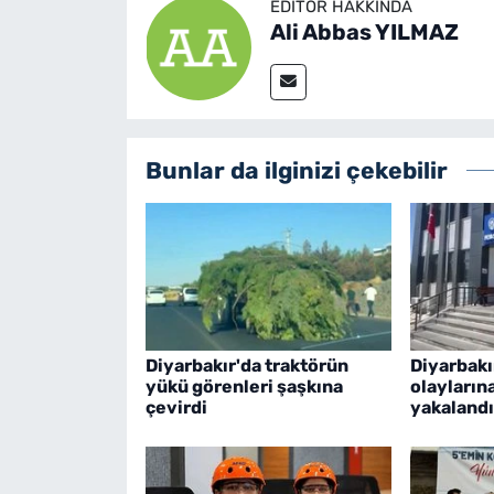
EDITÖR HAKKINDA
Ali Abbas YILMAZ
Bunlar da ilginizi çekebilir
Diyarbakır'da traktörün
Diyarbakı
yükü görenleri şaşkına
olayların
çevirdi
yakalandı