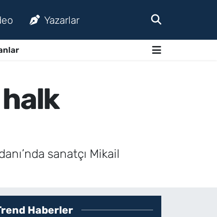
deo
Yazarlar
anlar
 halk
anı’nda sanatçı Mikail
Trend Haberler