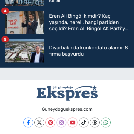
karar
4
Eren Ali Bingöl kimdir? Kaç
yaşında, nereli, hangi partiden
seçildi? Eren Ali Bingöl AK Parti'ye
mi geçecek?
5
Diyarbakır'da konkordato alarmı: 8
firma başvurdu
Guneydoguekspres.com