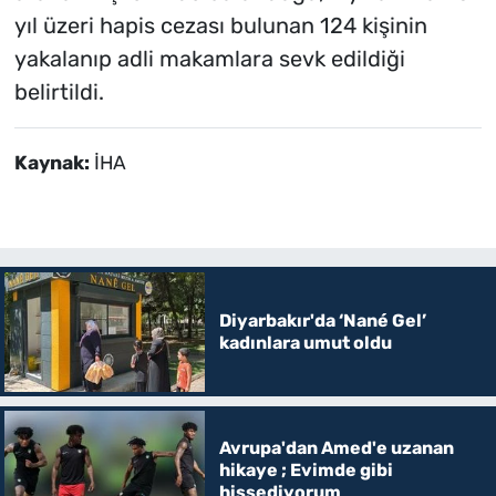
yıl üzeri hapis cezası bulunan 124 kişinin
yakalanıp adli makamlara sevk edildiği
belirtildi.
Kaynak:
İHA
Diyarbakır'da ‘Nané Gel’
kadınlara umut oldu
Avrupa'dan Amed'e uzanan
hikaye ; Evimde gibi
hissediyorum