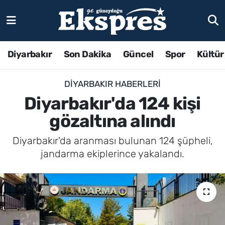
Diyarbakır
Son Dakika
Güncel
Spor
Kültür
DIYARBAKIR HABERLERI
Diyarbakır'da 124 kişi
gözaltına alındı
Diyarbakır'da aranması bulunan 124 şüpheli,
jandarma ekiplerince yakalandı.