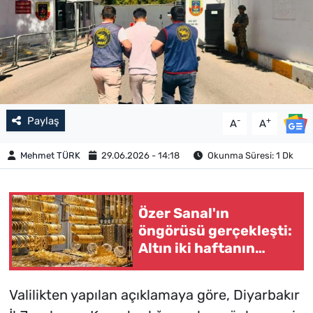
Paylaş
-
+
A
A
Mehmet TÜRK
29.06.2026 - 14:18
Okunma Süresi: 1 Dk
Özer Sanal'ın
öngörüsü gerçekleşti:
Altın iki haftanın
zirvesinde
Valilikten yapılan açıklamaya göre, Diyarbakır