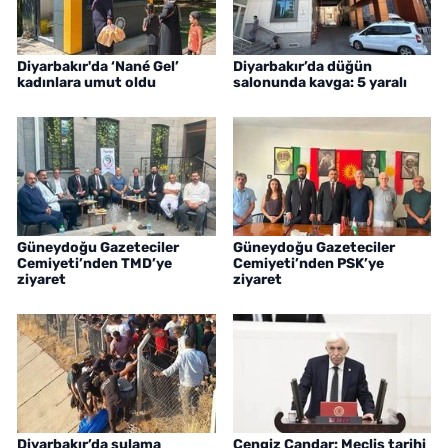
Diyarbakır'da ‘Nané Gel’
Diyarbakır’da düğün
kadınlara umut oldu
salonunda kavga: 5 yaralı
Güneydoğu Gazeteciler
Güneydoğu Gazeteciler
Cemiyeti’nden TMD’ye
Cemiyeti’nden PSK’ye
ziyaret
ziyaret
Diyarbakır’da sulama
Cengiz Çandar: Meclis tarihi