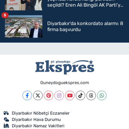
seçildi? Eren Ali Bingöl AK Parti'ye
mi geçecek?
5
Diyarbakır'da konkordato alarmı: 8
firma başvurdu
Guneydoguekspres.com
Diyarbakır Nöbetçi Eczaneler
Diyarbakır Hava Durumu
Diyarbakir Namaz Vakitleri