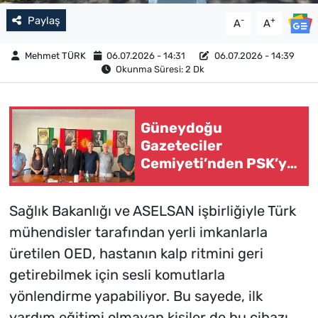
Paylaş
-
+
A
A
Mehmet TÜRK
06.07.2026 - 14:31
06.07.2026 - 14:39
Okunma Süresi: 2 Dk
Güneydoğu
Gazeteciler
Cemiyeti’nden PSK’ye
ziyaret
Sağlık Bakanlığı ve ASELSAN işbirliğiyle Türk
mühendisler tarafından yerli imkanlarla
üretilen OED, hastanın kalp ritmini geri
getirebilmek için sesli komutlarla
yönlendirme yapabiliyor. Bu sayede, ilk
yardım eğitimi olmayan kişiler de bu cihazı