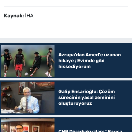
Kaynak:
İHA
Avrupa'dan Amed'e uzanan
hikaye ; Evimde gibi
hissediyorum
Galip Ensarioğlu: Çözüm
sürecinin yasal zeminini
oluşturuyoruz
CHP Diyarbakır’dan; “Barışa