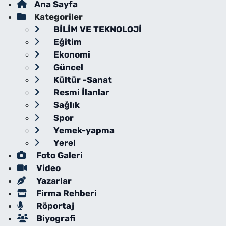
Ana Sayfa
Kategoriler
BİLİM VE TEKNOLOJİ
Eğitim
Ekonomi
Güncel
Kültür -Sanat
Resmi İlanlar
Sağlık
Spor
Yemek-yapma
Yerel
Foto Galeri
Video
Yazarlar
Firma Rehberi
Röportaj
Biyografi