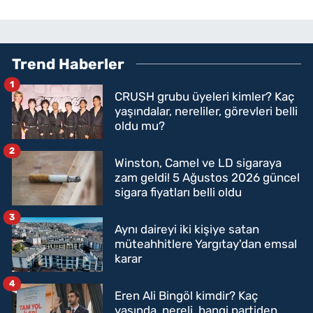
Trend Haberler
1
CRUSH grubu üyeleri kimler? Kaç
yaşındalar, nereliler, görevleri belli
oldu mu?
2
Winston, Camel ve LD sigaraya
zam geldi! 5 Ağustos 2026 güncel
sigara fiyatları belli oldu
3
Aynı daireyi iki kişiye satan
müteahhitlere Yargıtay'dan emsal
karar
4
Eren Ali Bingöl kimdir? Kaç
yaşında, nereli, hangi partiden