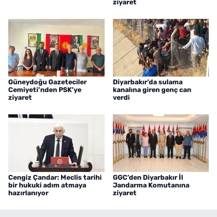
ziyaret
Güneydoğu Gazeteciler
Diyarbakır’da sulama
Cemiyeti’nden PSK’ye
kanalına giren genç can
ziyaret
verdi
Cengiz Çandar: Meclis tarihi
GGC’den Diyarbakır İl
bir hukuki adım atmaya
Jandarma Komutanına
hazırlanıyor
ziyaret