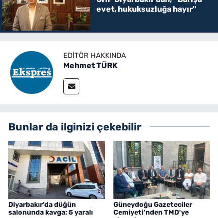
evet, hukuksuzluğa hayır"
EDITÖR HAKKINDA
Mehmet TÜRK
Bunlar da ilginizi çekebilir
Diyarbakır’da düğün
Güneydoğu Gazeteciler
salonunda kavga: 5 yaralı
Cemiyeti’nden TMD’ye