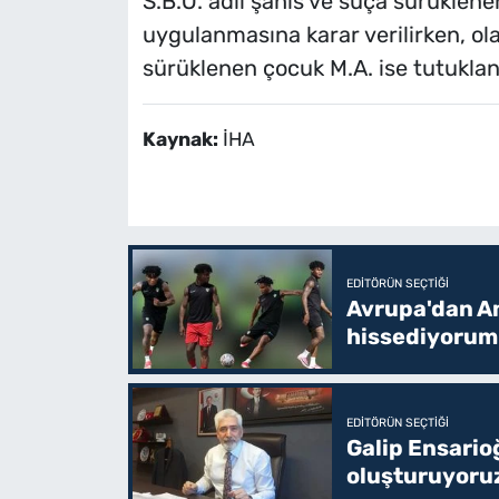
S.B.O. adlı şahıs ve suça sürüklene
uygulanmasına karar verilirken, olay
sürüklenen çocuk M.A. ise tutuklan
Kaynak:
İHA
EDITÖRÜN SEÇTIĞI
Avrupa'dan Am
hissediyorum
EDITÖRÜN SEÇTIĞI
Galip Ensario
oluşturuyoru