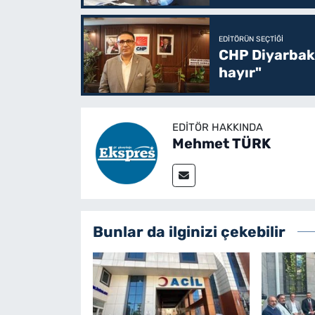
EDITÖRÜN SEÇTIĞI
CHP Diyarbakı
hayır"
EDITÖR HAKKINDA
Mehmet TÜRK
Bunlar da ilginizi çekebilir