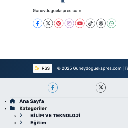
Guneydoguekspres.com
RSS
© 2025 Guneydoguekspres.com | Tüm h
Ana Sayfa
Kategoriler
BİLİM VE TEKNOLOJİ
Eğitim