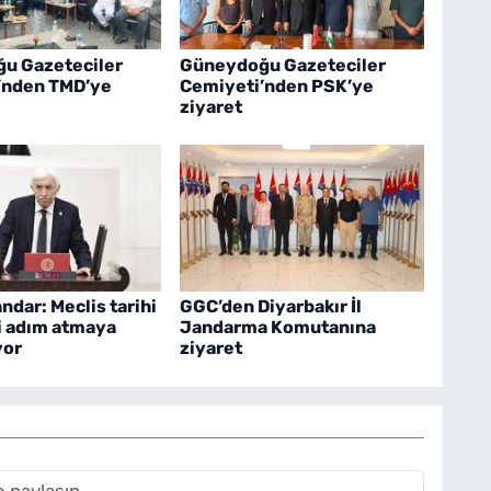
u Gazeteciler
Güneydoğu Gazeteciler
’nden TMD’ye
Cemiyeti’nden PSK’ye
ziyaret
ndar: Meclis tarihi
GGC’den Diyarbakır İl
i adım atmaya
Jandarma Komutanına
yor
ziyaret