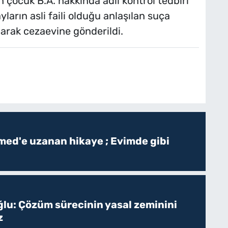
n çocuk B.A. hakkında adli kontrol tedbiri
ların asli faili olduğu anlaşılan suça
arak cezaevine gönderildi.
ed'e uzanan hikaye ; Evimde gibi
ğlu: Çözüm sürecinin yasal zeminini
z