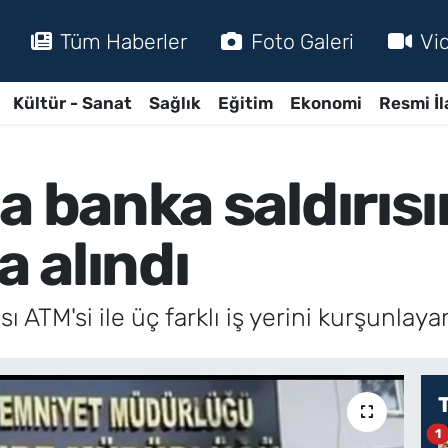
Tüm Haberler
Foto Galeri
Vi
Kültür - Sanat
Sağlık
Eğitim
Ekonomi
Resmi İl
a banka saldırısın
a alındı
 ATM'si ile üç farklı iş yerini kurşunlayan
1