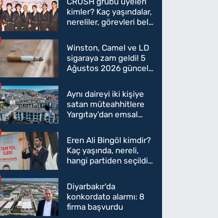
CRUSH grubu üyeleri
kimler? Kaç yaşındalar,
nereliler, görevleri belli
oldu mu?
Winston, Camel ve LD
sigaraya zam geldi! 5
Ağustos 2026 güncel
sigara fiyatları belli
oldu
Aynı daireyi iki kişiye
satan müteahhitlere
Yargıtay'dan emsal
karar
Eren Ali Bingöl kimdir?
Kaç yaşında, nereli,
hangi partiden seçildi?
Eren Ali Bingöl AK
Parti'ye mi geçecek?
Diyarbakır'da
konkordato alarmı: 8
firma başvurdu