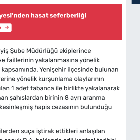
yesi'nden hasat seferberliği
e
yiş Şube Müdürlüğü ekiplerince
e faillerinin yakalanmasına yönelik
ar kapsamında, Yenişehir ilçesinde bulunan
 yerine yönelik kurşunlama olaylarının
ılan 1 adet tabanca ile birlikte yakalanarak
nan şahıslardan birinin 8 ayrı aranma
 kesinleşmiş hapis cezasının bulunduğu
erden suça iştirak ettikleri anlaşılan