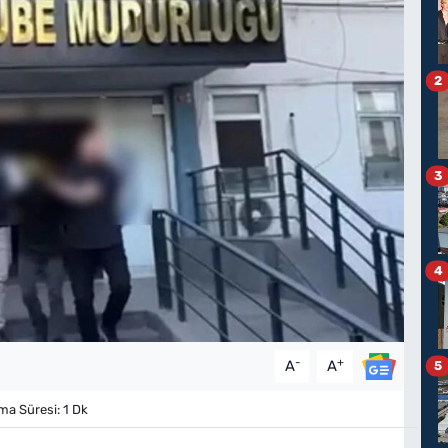
2
3
4
-
+
A
A
5
a Süresi: 1 Dk