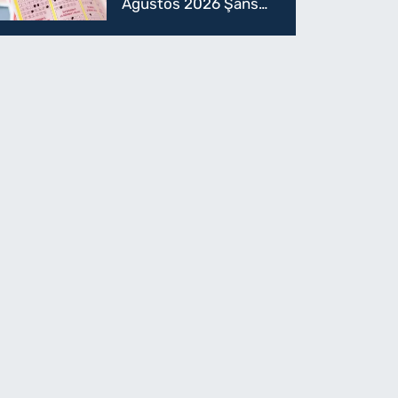
Ağustos 2026 Şans
Topu sonuçları! 5
Ağustos Şans topu
sorgulama