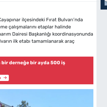
ayapınar ilçesindeki Fırat Bulvarı’nda
eme çalışmalarını etaplar halinde
narım Dairesi Başkanlığı koordinasyonunda
varın ilk etabı tamamlanarak araç
 bir derneğe bir ayda 500 iş
e