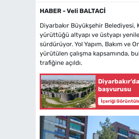
HABER - Veli BALTACİ
Diyarbakır Büyükşehir Belediyesi, K
yürüttüğü altyapı ve üstyapı yenil
sürdürüyor. Yol Yapım, Bakım ve O
yürütülen çalışma kapsamında, bul
trafiğine açıldı.
Diyarbakır’da
başvurusu
İçeriği Görüntül