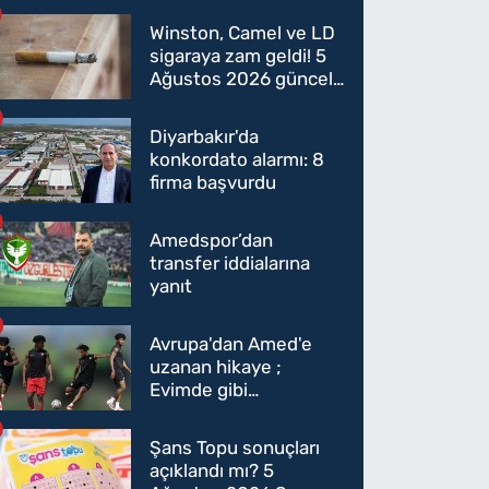
Winston, Camel ve LD
sigaraya zam geldi! 5
Ağustos 2026 güncel
sigara fiyatları belli
oldu
Diyarbakır'da
konkordato alarmı: 8
firma başvurdu
Amedspor’dan
transfer iddialarına
yanıt
Avrupa'dan Amed'e
uzanan hikaye ;
Evimde gibi
hissediyorum
Şans Topu sonuçları
açıklandı mı? 5