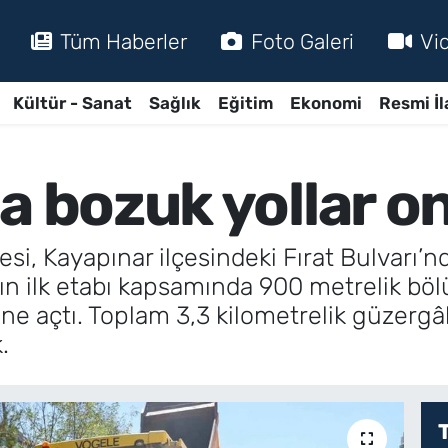
Tüm Haberler
Foto Galeri
Vi
Kültür - Sanat
Sağlık
Eğitim
Ekonomi
Resmi İl
a bozuk yollar on
si, Kayapınar ilçesindeki Fırat Bulvarı’n
ın ilk etabı kapsamında 900 metrelik böl
ine açtı. Toplam 3,3 kilometrelik güzergâ
.