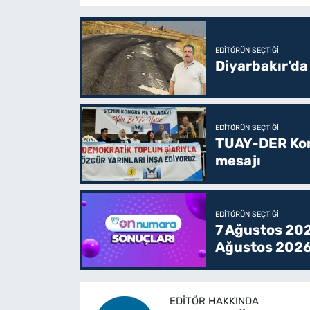
EDITÖRÜN SEÇTIĞI
Diyarbakır’da
EDITÖRÜN SEÇTIĞI
TUAY-DER Kong
mesajı
EDITÖRÜN SEÇTIĞI
7 Ağustos 202
Ağustos 2026
EDITÖR HAKKINDA