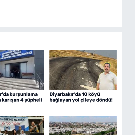
r'da kurşunlama
Diyarbakır’da 10 köyü
a karışan 4 şüpheli
bağlayan yol çileye döndü!