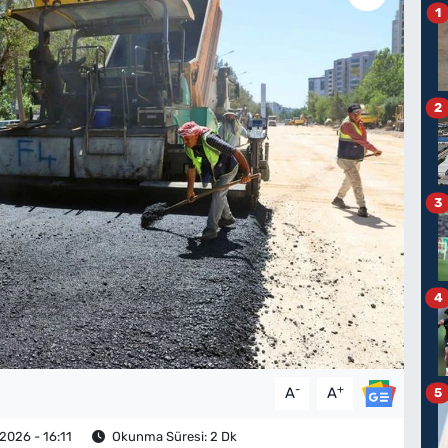
1
2
3
4
-
+
A
A
5
2026 - 16:11
Okunma Süresi: 2 Dk