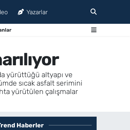
deo
Yazarlar
anlar
arılıyor
da yürüttüğü altyapı ve
ümde sıcak asfalt serimini
hta yürütülen çalışmalar
Trend Haberler