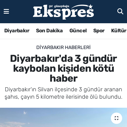
Diyarbakır
Son Dakika
Güncel
Spor
Kültür
DIYARBAKIR HABERLERI
Diyarbakır'da 3 gündür
kaybolan kişiden kötü
haber
Diyarbakır'ın Silvan ilçesinde 3 gündür aranan
şahıs, çayın 5 kilometre ilerisinde ölü bulundu.