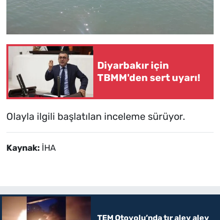
Diyarbakır için
TBMM'den sert uyarı!
Olayla ilgili başlatılan inceleme sürüyor.
Kaynak:
İHA
TEM Otoyolu’nda tır alev alev