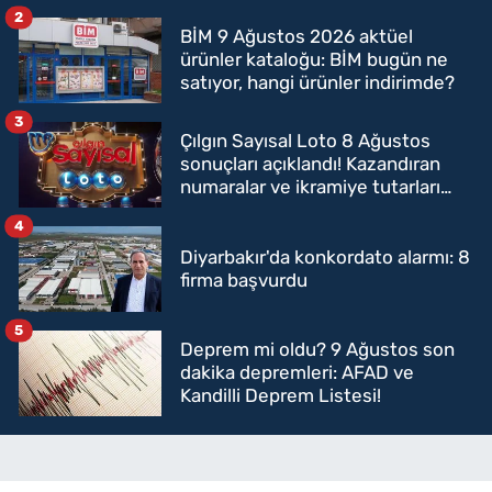
2
BİM 9 Ağustos 2026 aktüel
ürünler kataloğu: BİM bugün ne
satıyor, hangi ürünler indirimde?
3
Çılgın Sayısal Loto 8 Ağustos
sonuçları açıklandı! Kazandıran
numaralar ve ikramiye tutarları
belli oldu
4
Diyarbakır'da konkordato alarmı: 8
firma başvurdu
5
Deprem mi oldu? 9 Ağustos son
dakika depremleri: AFAD ve
Kandilli Deprem Listesi!