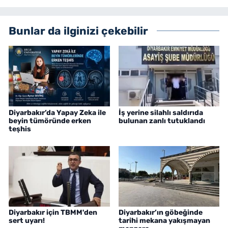
Bunlar da ilginizi çekebilir
Diyarbakır’da Yapay Zeka ile
İş yerine silahlı saldırıda
beyin tümöründe erken
bulunan zanlı tutuklandı
teşhis
Diyarbakır için TBMM'den
Diyarbakır’ın göbeğinde
sert uyarı!
tarihi mekana yakışmayan