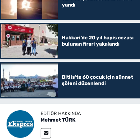
yandı
Hakkari’de 20 yıl hapis cezası
bulunan firari yakalandı
Bitlis'te 60 çocuk için sünnet
şöleni düzenlendi
EDITÖR HAKKINDA
Mehmet TÜRK