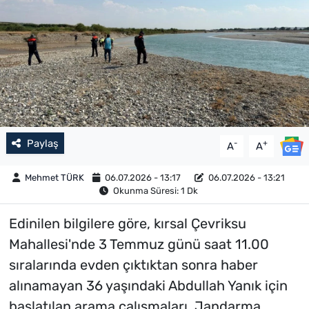
Paylaş
-
+
A
A
Mehmet TÜRK
06.07.2026 - 13:17
06.07.2026 - 13:21
Okunma Süresi: 1 Dk
Edinilen bilgilere göre, kırsal Çevriksu
Mahallesi'nde 3 Temmuz günü saat 11.00
sıralarında evden çıktıktan sonra haber
alınamayan 36 yaşındaki Abdullah Yanık için
başlatılan arama çalışmaları, Jandarma