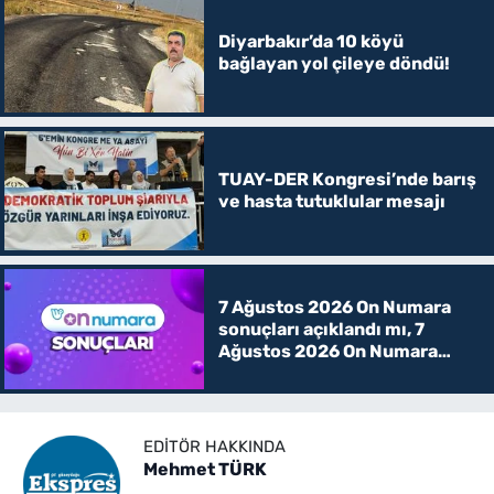
Diyarbakır’da 10 köyü
bağlayan yol çileye döndü!
TUAY-DER Kongresi’nde barış
ve hasta tutuklular mesajı
7 Ağustos 2026 On Numara
sonuçları açıklandı mı, 7
Ağustos 2026 On Numara
kazanan rakamlar
EDITÖR HAKKINDA
Mehmet TÜRK