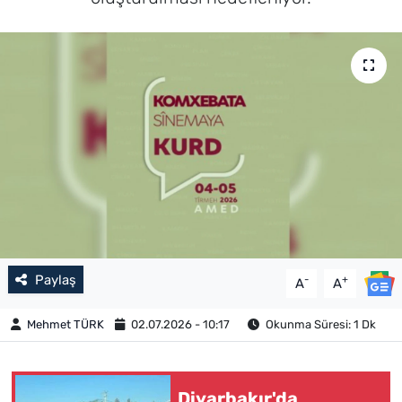
Paylaş
-
+
A
A
Mehmet TÜRK
02.07.2026 - 10:17
Okunma Süresi: 1 Dk
Diyarbakır'da