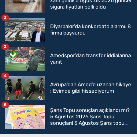
zam geldi! 5 Ağustos 2026 güncel
sigara fiyatları belli oldu
2
Diyarbakır'da konkordato alarmı: 8
firma başvurdu
3
Amedspor’dan transfer iddialarına
yanıt
4
Avrupa'dan Amed'e uzanan hikaye
; Evimde gibi hissediyorum
5
Şans Topu sonuçları açıklandı mı?
5 Ağustos 2026 Şans Topu
sonuçları! 5 Ağustos Şans topu
sorgulama