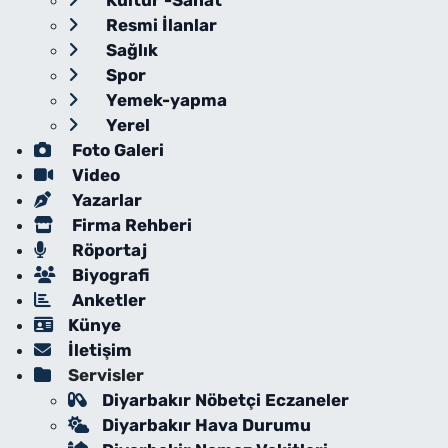
Kültür -Sanat
Resmi İlanlar
Sağlık
Spor
Yemek-yapma
Yerel
Foto Galeri
Video
Yazarlar
Firma Rehberi
Röportaj
Biyografi
Anketler
Künye
İletişim
Servisler
Diyarbakır Nöbetçi Eczaneler
Diyarbakır Hava Durumu