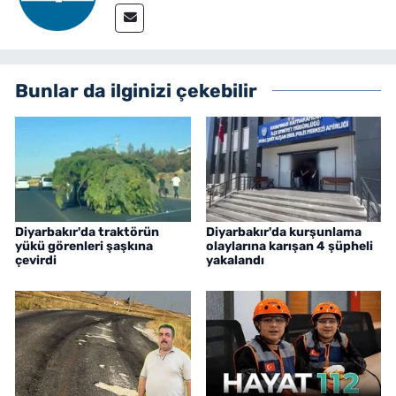
Bunlar da ilginizi çekebilir
Diyarbakır'da traktörün
Diyarbakır'da kurşunlama
yükü görenleri şaşkına
olaylarına karışan 4 şüpheli
çevirdi
yakalandı