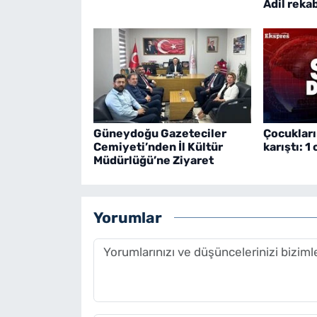
Adil reka
Güneydoğu Gazeteciler
Çocukları
Cemiyeti’nden İl Kültür
karıştı: 1
Müdürlüğü’ne Ziyaret
Yorumlar