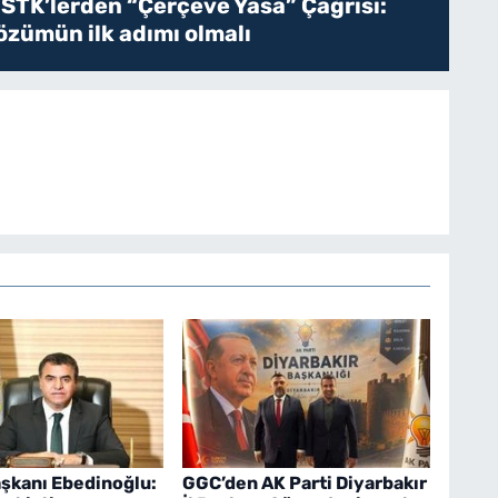
 STK’lerden “Çerçeve Yasa” Çağrısı:
zümün ilk adımı olmalı
şkanı Ebedinoğlu:
GGC’den AK Parti Diyarbakır