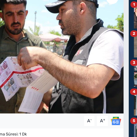
1
2
3
4
-
+
A
A
5
a Süresi: 1 Dk