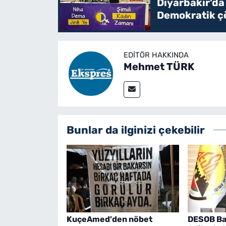
Diyarbakır’da
Demokratik çö
EDITÖR HAKKINDA
Mehmet TÜRK
Bunlar da ilginizi çekebilir
KuçeAmed'den nöbet
DESOB Ba