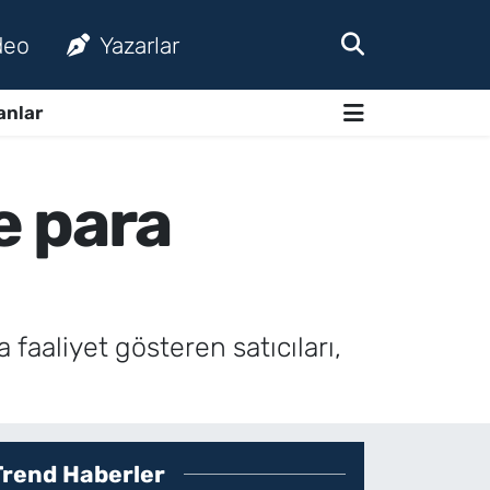
deo
Yazarlar
anlar
e para
faaliyet gösteren satıcıları,
Trend Haberler