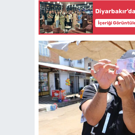
Diyarbakır’da
İçeriği Görüntül