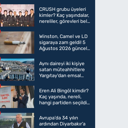
CRUSH grubu üyeleri
kimler? Kaç yaşındalar,
nereliler, görevleri belli
oldu mu?
Winston, Camel ve LD
sigaraya zam geldi! 5
Ağustos 2026 güncel
sigara fiyatları belli
oldu
Aynı daireyi iki kişiye
satan müteahhitlere
Yargıtay'dan emsal
karar
Eren Ali Bingöl kimdir?
Kaç yaşında, nereli,
hangi partiden seçildi?
Eren Ali Bingöl AK
Parti'ye mi geçecek?
Avrupa’da 34 yılın
ardından Diyarbakır’a