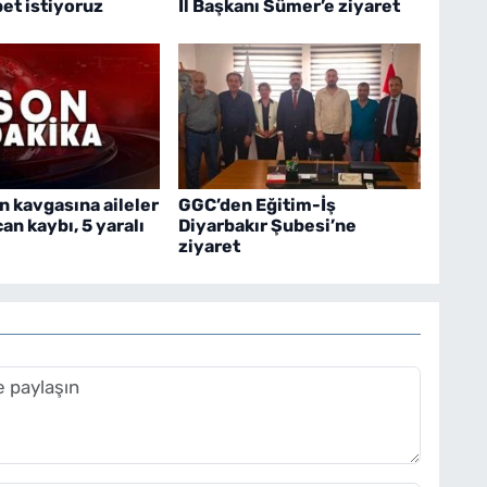
bet istiyoruz
İl Başkanı Sümer’e ziyaret
n kavgasına aileler
GGC’den Eğitim-İş
 can kaybı, 5 yaralı
Diyarbakır Şubesi’ne
ziyaret