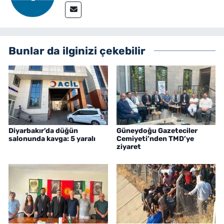
Bunlar da ilginizi çekebilir
Diyarbakır’da düğün
Güneydoğu Gazeteciler
salonunda kavga: 5 yaralı
Cemiyeti’nden TMD’ye
ziyaret