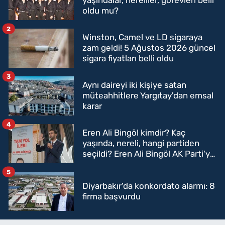
yaşındalar, nereliler, görevleri belli
oldu mu?
2
Winston, Camel ve LD sigaraya
zam geldi! 5 Ağustos 2026 güncel
sigara fiyatları belli oldu
3
Aynı daireyi iki kişiye satan
müteahhitlere Yargıtay'dan emsal
karar
4
Eren Ali Bingöl kimdir? Kaç
yaşında, nereli, hangi partiden
seçildi? Eren Ali Bingöl AK Parti'ye
mi geçecek?
5
Diyarbakır'da konkordato alarmı: 8
firma başvurdu