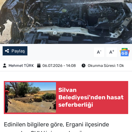
Paylaş
-
+
A
A
Mehmet TÜRK
06.07.2026 - 14:08
Okunma Süresi: 1 Dk
Silvan
Belediyesi'nden hasat
seferberliği
Edinilen bilgilere göre, Ergani ilçesinde