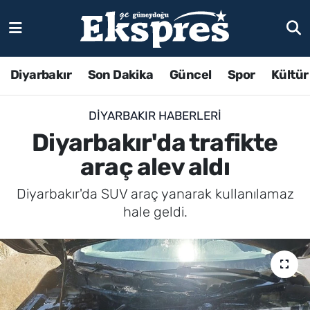
Diyarbakır
Son Dakika
Güncel
Spor
Kültür
DIYARBAKIR HABERLERI
Diyarbakır'da trafikte
araç alev aldı
Diyarbakır'da SUV araç yanarak kullanılamaz
hale geldi.