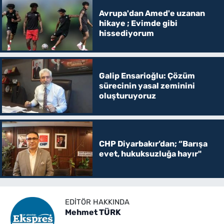
Avrupa'dan Amed'e uzanan
hikaye ; Evimde gibi
hissediyorum
Galip Ensarioğlu: Çözüm
sürecinin yasal zeminini
oluşturuyoruz
CHP Diyarbakır’dan; “Barışa
evet, hukuksuzluğa hayır"
EDITÖR HAKKINDA
Mehmet TÜRK