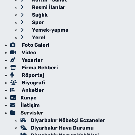
Resmi İlanlar
Sağlık
Spor
Yemek-yapma
Yerel
Foto Galeri
Video
Yazarlar
Firma Rehberi
Röportaj
Biyografi
Anketler
Künye
İletişim
Servisler
Diyarbakır Nöbetçi Eczaneler
Diyarbakır Hava Durumu