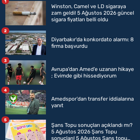
1
Winston, Camel ve LD sigaraya
zam geldi! 5 Ağustos 2026 güncel
sigara fiyatları belli oldu
2
Diyarbakır'da konkordato alarmı: 8
firma başvurdu
3
Avrupa'dan Amed'e uzanan hikaye
; Evimde gibi hissediyorum
4
Amedspor’dan transfer iddialarına
yanıt
5
Şans Topu sonuçları açıklandı mı?
5 Ağustos 2026 Şans Topu
sonuçları! 5 Ağustos Şans topu