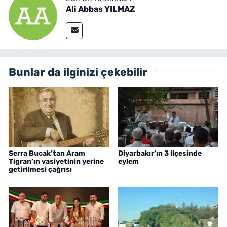
Ali Abbas YILMAZ
Bunlar da ilginizi çekebilir
Serra Bucak’tan Aram
Diyarbakır’ın 3 ilçesinde
Tigran’ın vasiyetinin yerine
eylem
getirilmesi çağrısı