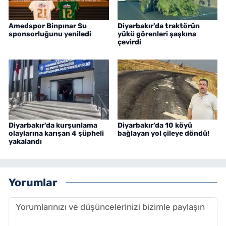
Amedspor Binpınar Su
Diyarbakır'da traktörün
sponsorluğunu yeniledi
yükü görenleri şaşkına
çevirdi
Diyarbakır'da kurşunlama
Diyarbakır’da 10 köyü
olaylarına karışan 4 şüpheli
bağlayan yol çileye döndü!
yakalandı
Yorumlar