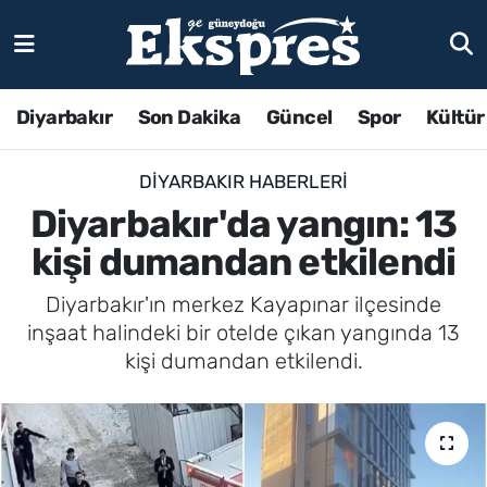
Diyarbakır
Son Dakika
Güncel
Spor
Kültür
DIYARBAKIR HABERLERI
Diyarbakır'da yangın: 13
kişi dumandan etkilendi
Diyarbakır'ın merkez Kayapınar ilçesinde
inşaat halindeki bir otelde çıkan yangında 13
kişi dumandan etkilendi.