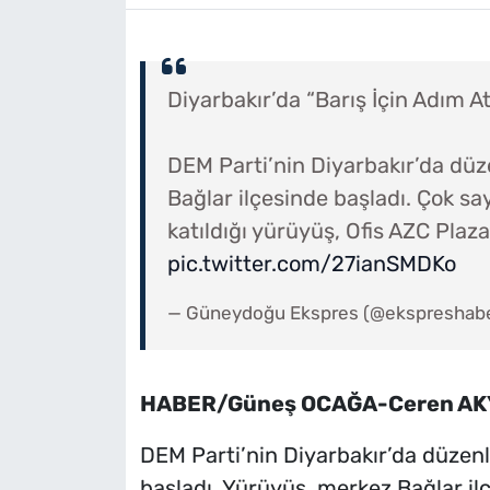
Diyarbakır’da “Barış İçin Adım A
DEM Parti’nin Diyarbakır’da düze
Bağlar ilçesinde başladı. Çok say
katıldığı yürüyüş, Ofis AZC Pla
pic.twitter.com/27ianSMDKo
— Güneydoğu Ekspres (@ekspreshab
HABER/Güneş OCAĞA-Ceren AK
DEM Parti’nin Diyarbakır’da düzenl
başladı. Yürüyüş, merkez Bağlar il