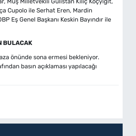
 Muş Milletvekili Gülistan Kılıç Koçyiğit,
kça Cupolo ile Serhat Eren, Mardin
 DBP Eş Genel Başkanı Keskin Bayındır ile
N BULACAK
aza önünde sona ermesi bekleniyor.
rafından basın açıklaması yapılacağı