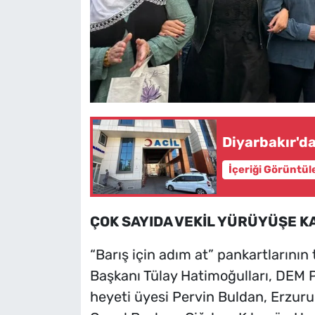
Diyarbakır'da 
İçeriği Görüntül
ÇOK SAYIDA VEKİL YÜRÜYÜŞE KA
“Barış için adım at” pankartlarının
Başkanı Tülay Hatimoğulları, DEM 
heyeti üyesi Pervin Buldan, Erzuru