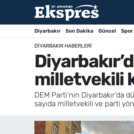
Diyarbakır
Son Dakika
Güncel
Spor
DIYARBAKIR HABERLERI
Diyarbakır’
milletvekili 
DEM Parti’nin Diyarbakır’da dü
sayıda milletvekili ve parti y