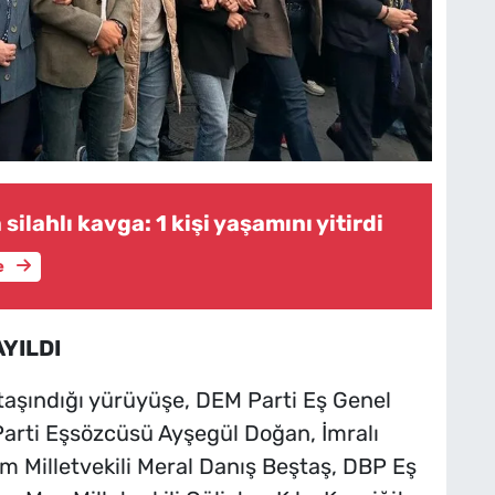
silahlı kavga: 1 kişi yaşamını yitirdi
e
YILDI
 taşındığı yürüyüşe, DEM Parti Eş Genel
Parti Eşsözcüsü Ayşegül Doğan, İmralı
m Milletvekili Meral Danış Beştaş, DBP Eş