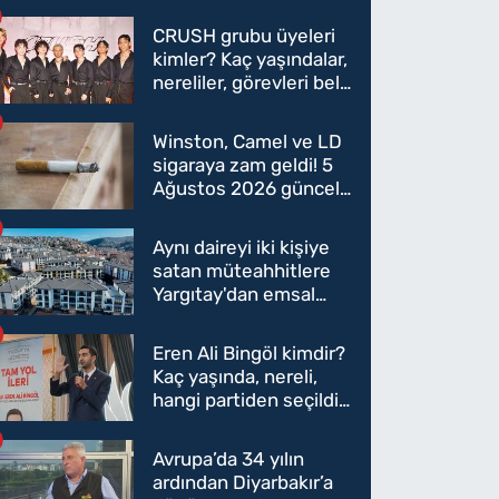
CRUSH grubu üyeleri
kimler? Kaç yaşındalar,
nereliler, görevleri belli
oldu mu?
Winston, Camel ve LD
sigaraya zam geldi! 5
Ağustos 2026 güncel
sigara fiyatları belli
oldu
Aynı daireyi iki kişiye
satan müteahhitlere
Yargıtay'dan emsal
karar
Eren Ali Bingöl kimdir?
Kaç yaşında, nereli,
hangi partiden seçildi?
Eren Ali Bingöl AK
Parti'ye mi geçecek?
Avrupa’da 34 yılın
ardından Diyarbakır’a