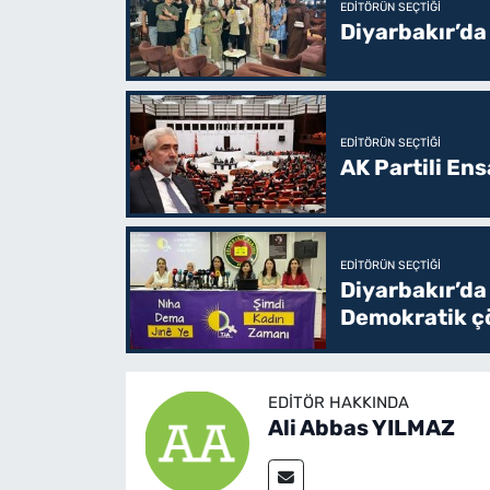
EDITÖRÜN SEÇTIĞI
Diyarbakır’da
EDITÖRÜN SEÇTIĞI
AK Partili En
EDITÖRÜN SEÇTIĞI
Diyarbakır’da
Demokratik çö
EDITÖR HAKKINDA
Ali Abbas YILMAZ