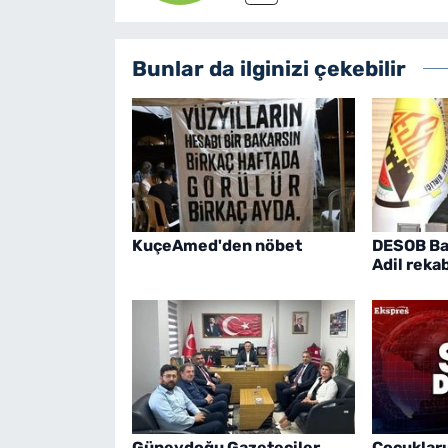
Bunlar da ilginizi çekebilir
KuçeAmed'den nöbet
DESOB Ba
Adil reka
Güneydoğu Gazeteciler
Çocukları