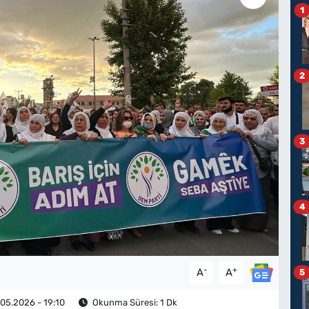
1
2
3
4
-
+
A
A
5
05.2026 - 19:10
Okunma Süresi: 1 Dk