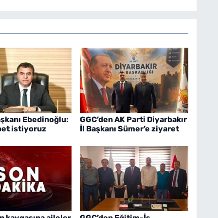
şkanı Ebedinoğlu:
GGC’den AK Parti Diyarbakır
bet istiyoruz
İl Başkanı Sümer’e ziyaret
n kavgasına aileler
GGC’den Eğitim-İş