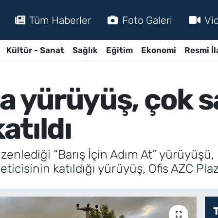
Tüm Haberler
Foto Galeri
Vi
Kültür - Sanat
Sağlık
Eğitim
Ekonomi
Resmi İl
da yürüyüş, çok s
katıldı
zenlediği “Barış İçin Adım At” yürüyüşü, 
öneticisinin katıldığı yürüyüş, Ofis AZC P