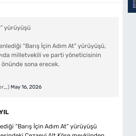
t” yürüyüşü
nlediği “Barış İçin Adım At” yürüyüşü,
ıda milletvekili ve parti yöneticisinin
za önünde sona erecek.
er_)
May 16, 2026
YIL
ediği “Barış İçin Adım At” yürüyüşü
çesindeki Cezaevi Alt Köşe mevkiinden