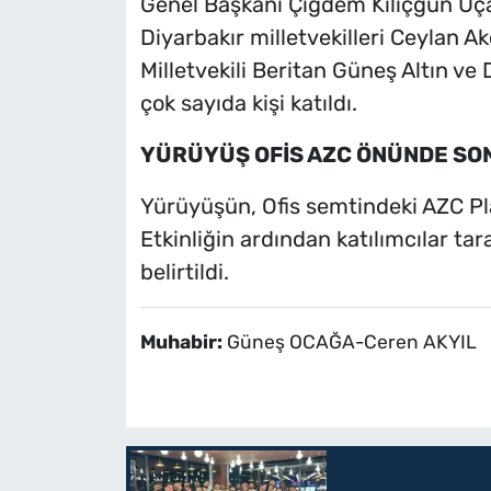
Genel Başkanı Çiğdem Kılıçgün Uçar,
Diyarbakır milletvekilleri Ceylan A
Milletvekili Beritan Güneş Altın ve
çok sayıda kişi katıldı.
YÜRÜYÜŞ OFİS AZC ÖNÜNDE SO
Yürüyüşün, Ofis semtindeki AZC Pl
Etkinliğin ardından katılımcılar ta
belirtildi.
Muhabir:
Güneş OCAĞA-Ceren AKYIL