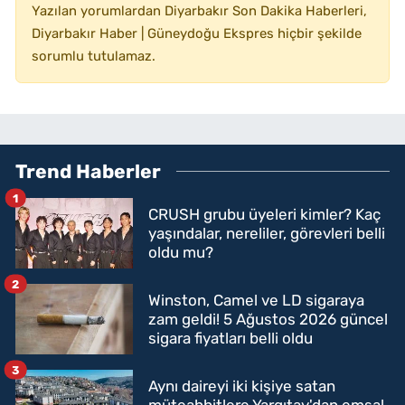
Yazılan yorumlardan Diyarbakır Son Dakika Haberleri,
Diyarbakır Haber | Güneydoğu Ekspres hiçbir şekilde
sorumlu tutulamaz.
Trend Haberler
1
CRUSH grubu üyeleri kimler? Kaç
yaşındalar, nereliler, görevleri belli
oldu mu?
2
Winston, Camel ve LD sigaraya
zam geldi! 5 Ağustos 2026 güncel
sigara fiyatları belli oldu
3
Aynı daireyi iki kişiye satan
müteahhitlere Yargıtay'dan emsal