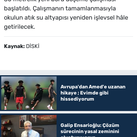
başlatıldı. Çalışmanın tamamlanmasıyla
okulun atık su altyapısı yeniden işlevsel hâle
getirilecek.
Kaynak:
DİSKİ
Avrupa'dan Amed'e uzanan
hikaye ; Evimde gibi
hissediyorum
Galip Ensarioğlu: Çözüm
sürecinin yasal zeminini