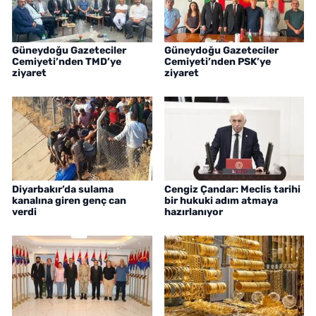
Güneydoğu Gazeteciler
Güneydoğu Gazeteciler
Cemiyeti’nden TMD’ye
Cemiyeti’nden PSK’ye
ziyaret
ziyaret
Diyarbakır’da sulama
Cengiz Çandar: Meclis tarihi
kanalına giren genç can
bir hukuki adım atmaya
verdi
hazırlanıyor