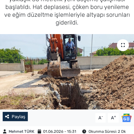
başlatıldı. Hat deplasesi, çöken boru yenileme
ve eğim düzeltme işlemleriyle altyapı sorunları
giderildi.
Paylaş
-
+
A
A
Mehmet TÜRK
01.06.2026 - 15:31
Okunma Süresi: 2 Dk