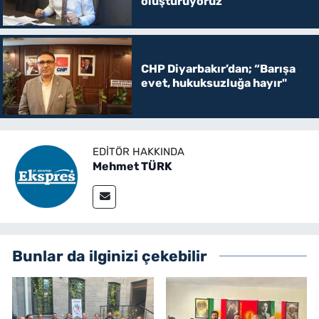
oluşturuyoruz
CHP Diyarbakır’dan; “Barışa
evet, hukuksuzluğa hayır"
EDITÖR HAKKINDA
Mehmet TÜRK
Bunlar da ilginizi çekebilir