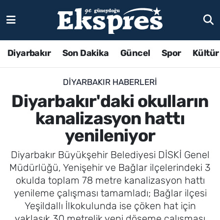
Diyarbakır
Son Dakika
Güncel
Spor
Kültür
DIYARBAKIR HABERLERI
Diyarbakır'daki okulların
kanalizasyon hattı
yenileniyor
Diyarbakır Büyükşehir Belediyesi DİSKİ Genel
Müdürlüğü, Yenişehir ve Bağlar ilçelerindeki 3
okulda toplam 78 metre kanalizasyon hattı
yenileme çalışması tamamladı; Bağlar ilçesi
Yeşildallı İlkokulunda ise çöken hat için
yaklaşık 30 metrelik yeni döşeme çalışması