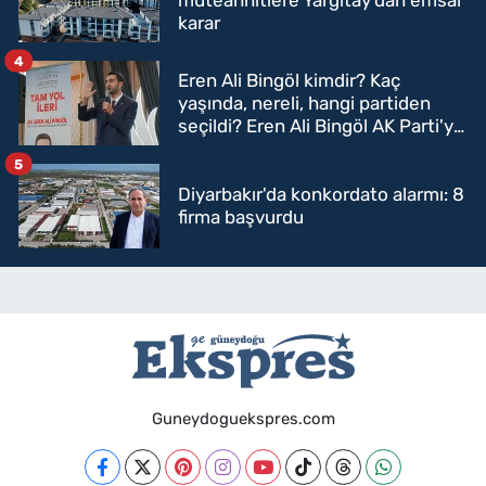
karar
4
Eren Ali Bingöl kimdir? Kaç
yaşında, nereli, hangi partiden
seçildi? Eren Ali Bingöl AK Parti'ye
mi geçecek?
5
Diyarbakır'da konkordato alarmı: 8
firma başvurdu
Guneydoguekspres.com