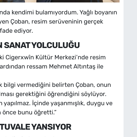
nda kendimi bulamıyordum. Yağlı boyanın
diyen Çoban, resim serüveninin gerçek
ifade ediyor.
N SANAT YOLCULUĞU
aki Cigerxwîn Kültür Merkezi’nde resim
 ardından ressam Mehmet Altıntaş ile
ik bilgi vermediğini belirten Çoban, onun
lması gerektiğini öğrendiğini söylüyor.
 yapılmaz. İçinde yaşanmışlık, duygu ve
önce bunu öğretti.”
 TUVALE YANSIYOR