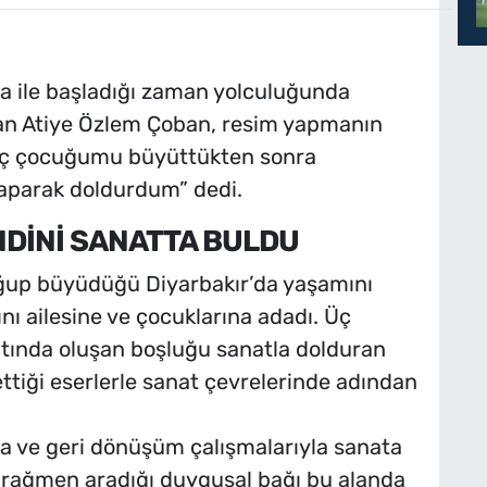
ile başladığı zaman yolculuğunda
yan Atiye Özlem Çoban, resim yapmanın
 “Üç çocuğumu büyüttükten sonra
aparak doldurdum” dedi.
DİNİ SANATTA BULDU
oğup büyüdüğü Diyarbakır’da yaşamını
nı ailesine ve çocuklarına adadı. Üç
ında oluşan boşluğu sanatla dolduran
ttiği eserlerle sanat çevrelerinde adından
ve geri dönüşüm çalışmalarıyla sanata
e rağmen aradığı duygusal bağı bu alanda