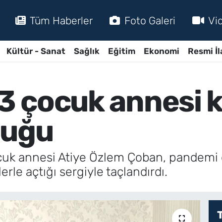
Tüm Haberler
Foto Galeri
Vi
Kültür - Sanat
Sağlık
Eğitim
Ekonomi
Resmi İl
 3 çocuk annesi 
luğu
çocuk annesi Atiye Özlem Çoban, pandemi
rle açtığı sergiyle taçlandırdı.