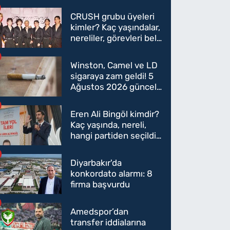
CRUSH grubu üyeleri
kimler? Kaç yaşındalar,
nereliler, görevleri belli
oldu mu?
Winston, Camel ve LD
sigaraya zam geldi! 5
Ağustos 2026 güncel
sigara fiyatları belli
oldu
Eren Ali Bingöl kimdir?
Kaç yaşında, nereli,
hangi partiden seçildi?
Eren Ali Bingöl AK
Parti'ye mi geçecek?
Diyarbakır'da
konkordato alarmı: 8
firma başvurdu
Amedspor’dan
transfer iddialarına