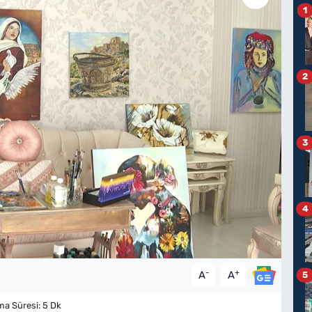
1
2
3
4
-
+
A
A
5
 Süresi: 5 Dk