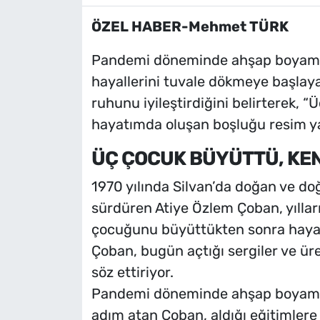
ÖZEL HABER-Mehmet TÜRK
Pandemi döneminde ahşap boyama 
hayallerini tuvale dökmeye başla
ruhunu iyileştirdiğini belirterek,
hayatımda oluşan boşluğu resim y
ÜÇ ÇOCUK BÜYÜTTÜ, KEN
1970 yılında Silvan’da doğan ve d
sürdüren Atiye Özlem Çoban, yılları
çocuğunu büyüttükten sonra hayat
Çoban, bugün açtığı sergiler ve üre
söz ettiriyor.
Pandemi döneminde ahşap boyama 
adım atan Çoban, aldığı eğitimler