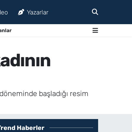
deo
Yazarlar
anlar
kadının
 döneminde başladığı resim
Trend Haberler