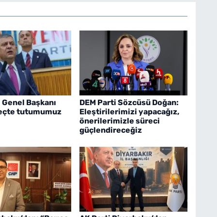
i Genel Başkanı
DEM Parti Sözcüsü Doğan:
reçte tutumumuz
Eleştirilerimizi yapacağız,
önerilerimizle süreci
güçlendireceğiz