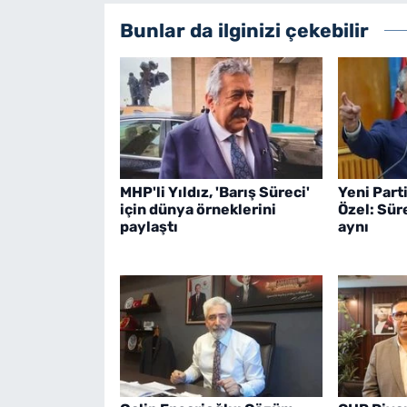
Bunlar da ilginizi çekebilir
MHP'li Yıldız, 'Barış Süreci'
Yeni Part
için dünya örneklerini
Özel: Sü
paylaştı
aynı