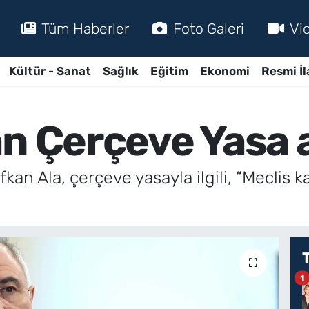
Tüm Haberler
Foto Galeri
Vi
Kültür - Sanat
Sağlık
Eğitim
Ekonomi
Resmi İl
an Çerçeve Yasa 
fkan Ala, çerçeve yasayla ilgili, “Mecli
1