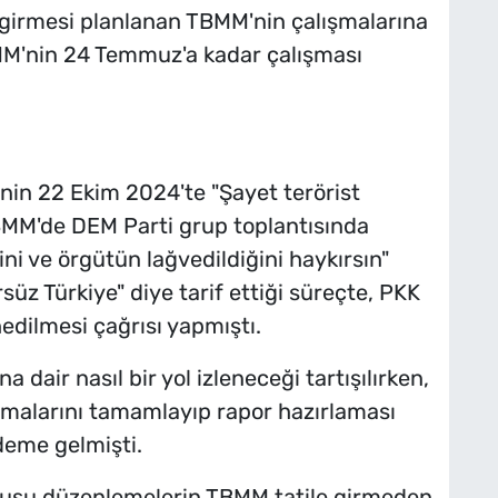
girmesi planlanan TBMM'nin çalışmalarına
MM'nin 24 Temmuz'a kadar çalışması
nin 22 Ekim 2024'te "Şayet terörist
 TBMM'de DEM Parti grup toplantısında
i ve örgütün lağvedildiğini haykırsın"
rsüz Türkiye" diye tarif ettiği süreçte, PKK
edilmesi çağrısı yapmıştı.
 dair nasıl bir yol izleneceği tartışılırken,
şmalarını tamamlayıp rapor hazırlaması
deme gelmişti.
onusu düzenlemelerin TBMM tatile girmeden