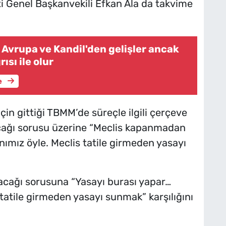
ti Genel Başkanvekili Efkan Ala da takvime
 Avrupa ve Kandil'den gelişler ancak
ısı ile olur
e
için gittiği TBMM’de süreçle ilgili çerçeve
cağı sorusu üzerine “Meclis kapanmadan
nımız öyle. Meclis tatile girmeden yasayı
lacağı sorusuna “Yasayı burası yapar…
tatile girmeden yasayı sunmak” karşılığını