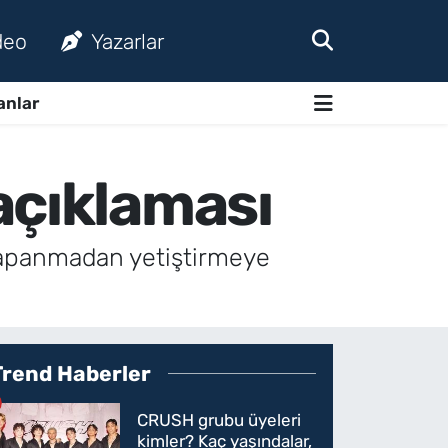
deo
Yazarlar
anlar
açıklaması
s kapanmadan yetiştirmeye
Trend Haberler
CRUSH grubu üyeleri
kimler? Kaç yaşındalar,