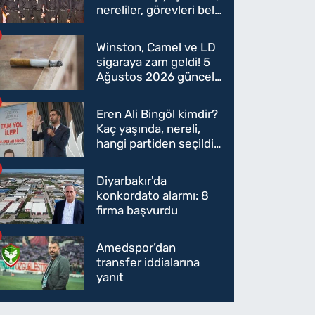
nereliler, görevleri belli
oldu mu?
Winston, Camel ve LD
sigaraya zam geldi! 5
Ağustos 2026 güncel
sigara fiyatları belli
oldu
Eren Ali Bingöl kimdir?
Kaç yaşında, nereli,
hangi partiden seçildi?
Eren Ali Bingöl AK
Parti'ye mi geçecek?
Diyarbakır'da
konkordato alarmı: 8
firma başvurdu
Amedspor’dan
transfer iddialarına
yanıt