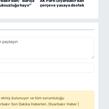
bakır’dan; “Barışa
AK Parti Diyarbakır’dan
uksuzluğa hayır"
çerçeve yasaya destek
 etmiş bulunuyor ve tüm sorumluluğu
bakır Son Dakika Haberleri, Diyarbakır Haber |