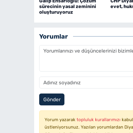
Galip Ensarioğlu: Çözüm
CHP Diyar
sürecinin yasal zeminini
evet, huk
oluşturuyoruz
Yorumlar
Gönder
Yorum yazarak
topluluk kurallarımızı
kabul
üstleniyorsunuz. Yazılan yorumlardan Diyar