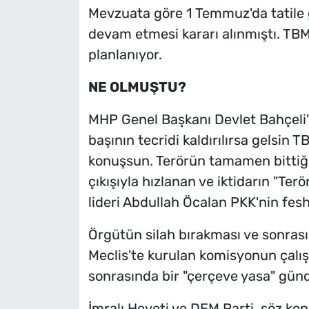
Mevzuata göre 1 Temmuz'da tatile 
devam etmesi kararı alınmıştı. TB
planlanıyor.
NE OLMUŞTU?
MHP Genel Başkanı Devlet Bahçeli'
başının tecridi kaldırılırsa gelsin
konuşsun. Terörün tamamen bittiğin
çıkışıyla hızlanan ve iktidarın "Terö
lideri Abdullah Öcalan PKK'nin fesh
Örgütün silah bırakması ve sonrasına
Meclis'te kurulan komisyonun çalı
sonrasında bir "çerçeve yasa" gün
İmralı Heyeti ve DEM Parti, söz k