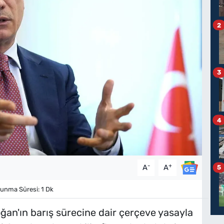
2
3
4
-
+
A
A
5
unma Süresi: 1 Dk
n'ın barış sürecine dair çerçeve yasayla