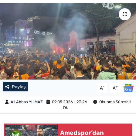
Paylaş
-
+
A
A
Ali Abbas YILMAZ
09.05.2026 - 23:26
Okunma Süresi: 1
Dk
Amedspor’dan