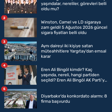
yaşındalar, nereliler, görevleri belli
oldu mu?
2
Winston, Camel ve LD sigaraya
zam geldi! 5 Ağustos 2026 güncel
sigara fiyatları belli oldu
3
Aynı daireyi iki kişiye satan
müteahhitlere Yargıtay'dan emsal
karar
4
Eren Ali Bingöl kimdir? Kaç
yaşında, nereli, hangi partiden
seçildi? Eren Ali Bingöl AK Parti'ye
mi geçecek?
5
Diyarbakır'da konkordato alarmı: 8
firma başvurdu