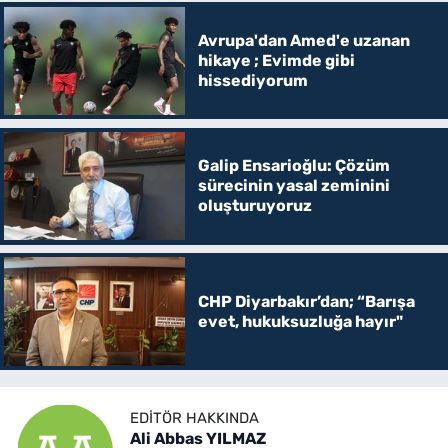
Avrupa'dan Amed'e uzanan
hikaye ; Evimde gibi
hissediyorum
Galip Ensarioğlu: Çözüm
sürecinin yasal zeminini
oluşturuyoruz
CHP Diyarbakır’dan; “Barışa
evet, hukuksuzluğa hayır"
EDITÖR HAKKINDA
Ali Abbas YILMAZ