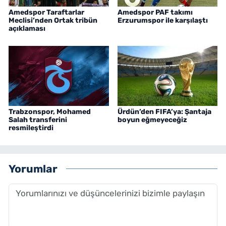
Amedspor Taraftarlar
Amedspor PAF takımı
Meclisi’nden Ortak tribün
Erzurumspor ile karşılaştı
açıklaması
Trabzonspor, Mohamed
Ürdün’den FIFA’ya: Şantaja
Salah transferini
boyun eğmeyeceğiz
resmileştirdi
Yorumlar