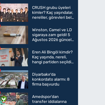
CRUSH grubu üyeleri
kimler? Kaç yaşındalar,
nereliler, görevleri belli
oldu mu?
Winston, Camel ve LD
sigaraya zam geldi! 5
Ağustos 2026 güncel
sigara fiyatları belli
oldu
Eren Ali Bingöl kimdir?
Kaç yaşında, nereli,
hangi partiden seçildi?
Eren Ali Bingöl AK
Parti'ye mi geçecek?
Diyarbakır'da
konkordato alarmı: 8
firma başvurdu
Amedspor’dan
transfer iddialarına