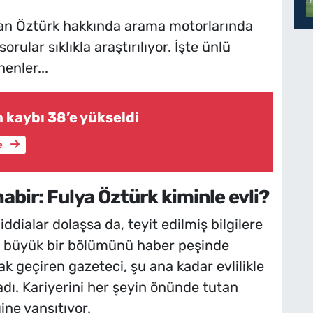
nan Öztürk hakkında arama motorlarında
orular sıklıkla araştırılıyor. İşte ünlü
enler...
 kaybı 38’e yükseldi
e
bir: Fulya Öztürk kiminle evli?
ialar dolaşsa da, teyit edilmiş bilgilere
n büyük bir bölümünü haber peşinde
 geçiren gazeteci, şu ana kadar evlilikle
adı. Kariyerini her şeyin önünde tutan
ne yansıtıyor.