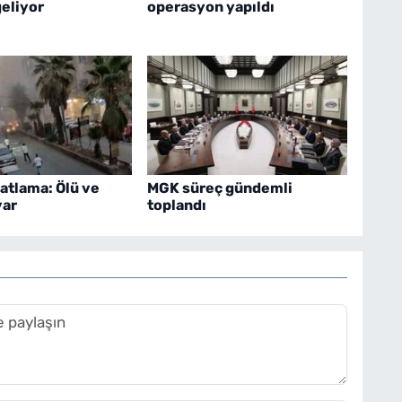
geliyor
operasyon yapıldı
patlama: Ölü ve
MGK süreç gündemli
var
toplandı