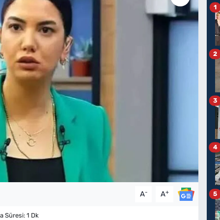
1
2
3
4
-
+
A
A
5
Süresi: 1 Dk