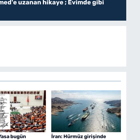
ed'e uzanan hikaye ; Evimde gibi
Yasa bugün
İran: Hürmüz girişinde