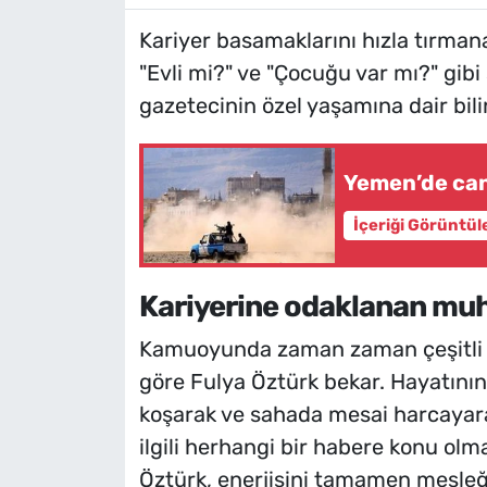
Kariyer basamaklarını hızla tırma
"Evli mi?" ve "Çocuğu var mı?" gibi s
gazetecinin özel yaşamına dair bilin
Yemen’de can
İçeriği Görüntül
Kariyerine odaklanan muha
Kamuoyunda zaman zaman çeşitli idd
göre Fulya Öztürk bekar. Hayatını
koşarak ve sahada mesai harcayarak
ilgili herhangi bir habere konu olm
Öztürk, enerjisini tamamen mesleği