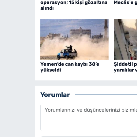
operasyon; 15 kişi gözaltına
Meclis'e 
alındı
Yemen’de can kaybı 38’e
Şiddetli 
yükseldi
yaralılar 
Yorumlar