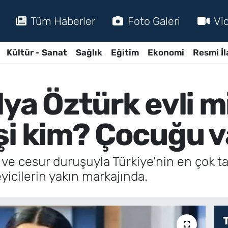
Tüm Haberler
Foto Galeri
Vi
Kültür - Sanat
Sağlık
Eğitim
Ekonomi
Resmi İl
ya Öztürk evli m
şi kim? Çocuğu v
 ve cesur duruşuyla Türkiye'nin en çok ta
yicilerin yakın markajında.