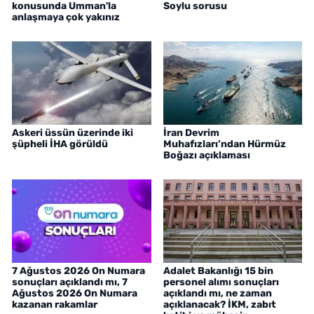
konusunda Umman'la
Soylu sorusu
anlaşmaya çok yakınız
Askeri üssün üzerinde iki
İran Devrim
şüpheli İHA görüldü
Muhafızları’ndan Hürmüz
Boğazı açıklaması
7 Ağustos 2026 On Numara
Adalet Bakanlığı 15 bin
sonuçları açıklandı mı, 7
personel alımı sonuçları
Ağustos 2026 On Numara
açıklandı mı, ne zaman
kazanan rakamlar
açıklanacak? İKM, zabıt