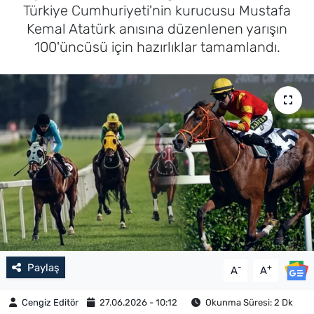
Türkiye Cumhuriyeti'nin kurucusu Mustafa
Kemal Atatürk anısına düzenlenen yarışın
100'üncüsü için hazırlıklar tamamlandı.
Paylaş
-
+
A
A
Cengiz Editör
27.06.2026 - 10:12
Okunma Süresi: 2 Dk