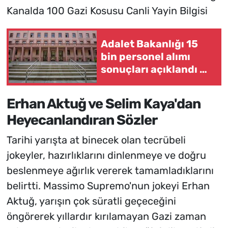
Adalet Bakanlığı 15
bin personel alımı
sonuçları açıklandı mı,
ne zaman
açıklanacak? İKM,
Erhan Aktuğ ve Selim Kaya'dan
zabıt katibi ve
Heyecanlandıran Sözler
mübaşir
Tarihi yarışta at binecek olan tecrübeli
jokeyler, hazırlıklarını dinlenmeye ve doğru
beslenmeye ağırlık vererek tamamladıklarını
belirtti. Massimo Supremo'nun jokeyi Erhan
Aktuğ, yarışın çok süratli geçeceğini
öngörerek yıllardır kırılamayan Gazi zaman