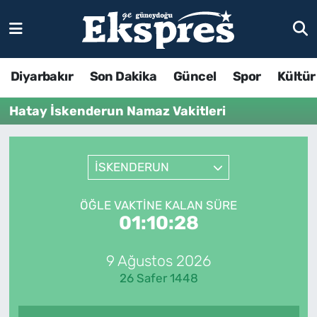
Diyarbakır
Son Dakika
Güncel
Spor
Kültür
Hatay İskenderun Namaz Vakitleri
İSKENDERUN
ÖĞLE VAKTINE KALAN SÜRE
01:10:28
9 Ağustos 2026
26 Safer 1448