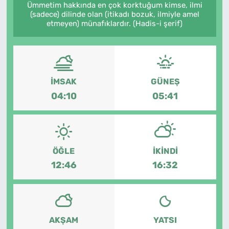
Ümmetim hakkında en çok korktuğum kimse, ilmi
(sadece) dilinde olan (itikadı bozuk, ilmiyle amel
etmeyen) münafıklardır. (Hadis-i şerif)
İMSAK
GÜNEŞ
04:10
05:41
ÖĞLE
İKINDI
12:46
16:32
AKŞAM
YATSI