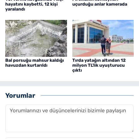
hayatını kaybetti, 12 kişi
uçurduğu anlar kamerada
yaralandı
Bal porsuğu mahsur kaldığı
Tırda yatağın altından 12
havuzdan kurtarıldı
milyon TL'lik uyuşturucu
çıktı
Yorumlar