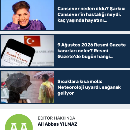
Cansever neden öldü? Şarkıcı
Cansever’in hastalığı neydi,
kaç yaşında hayatını
kaybetti?
9 Ağustos 2026 Resmi Gazete
kararları neler? Resmi
Gazete'de bugün hangi
kararlar yayımlandı, öğrenci
affı var mı?
Sıcaklara kısa mola:
Meteoroloji uyardı, sağanak
geliyor
EDITÖR HAKKINDA
Ali Abbas YILMAZ