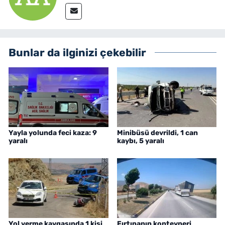
Bunlar da ilginizi çekebilir
Yayla yolunda feci kaza: 9
Minibüsü devrildi, 1 can
yaralı
kaybı, 5 yaralı
Yol verme kavgasında 1 kişi
Fırtınanın konteyneri