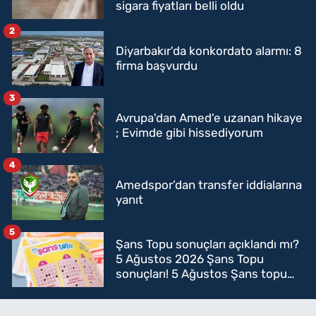
sigara fiyatları belli oldu
2
Diyarbakır'da konkordato alarmı: 8
firma başvurdu
3
Avrupa'dan Amed'e uzanan hikaye
; Evimde gibi hissediyorum
4
Amedspor’dan transfer iddialarına
yanıt
5
Şans Topu sonuçları açıklandı mı?
5 Ağustos 2026 Şans Topu
sonuçları! 5 Ağustos Şans topu
sorgulama