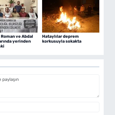
, Roman ve Abdal
Hataylılar deprem
arında yerinden
korkusuyla sokakta
ski