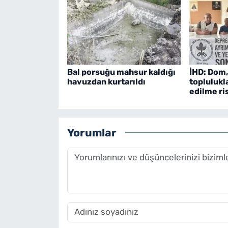
Bal porsuğu mahsur kaldığı
İHD: Dom
havuzdan kurtarıldı
toplulukl
edilme ri
Yorumlar