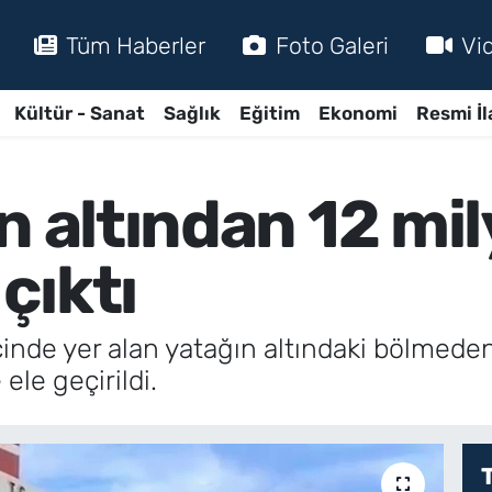
Tüm Haberler
Foto Galeri
Vi
Kültür - Sanat
Sağlık
Eğitim
Ekonomi
Resmi İl
n altından 12 mil
çıktı
içinde yer alan yatağın altındaki bölmede
le geçirildi.