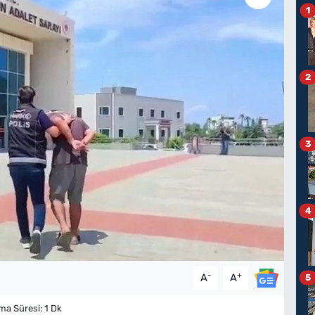
1
2
3
4
-
+
A
A
5
a Süresi: 1 Dk