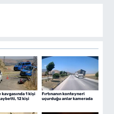
 kavgasında 1 kişi
Fırtınanın konteyneri
aybetti, 12 kişi
uçurduğu anlar kamerada