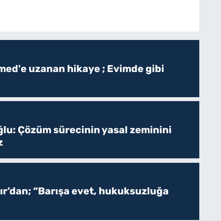
ed'e uzanan hikaye ; Evimde gibi
ğlu: Çözüm sürecinin yasal zeminini
z
r’dan; “Barışa evet, hukuksuzluğa