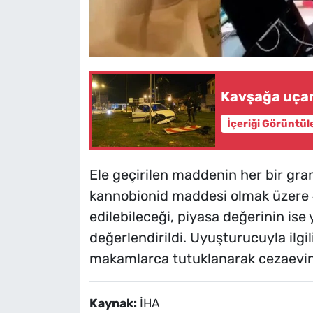
Kavşağa uçar
İçeriği Görüntül
Ele geçirilen maddenin her bir gr
kannobionid maddesi olmak üzere 
edilebileceği, piyasa değerinin ise
değerlendirildi. Uyuşturucuyla ilgili
makamlarca tutuklanarak cezaevine
Kaynak:
İHA