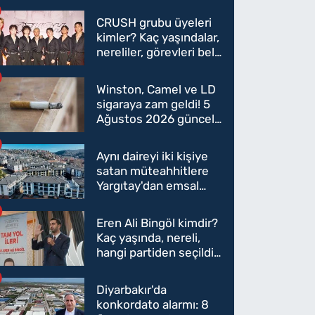
CRUSH grubu üyeleri
kimler? Kaç yaşındalar,
nereliler, görevleri belli
oldu mu?
Winston, Camel ve LD
sigaraya zam geldi! 5
Ağustos 2026 güncel
sigara fiyatları belli
oldu
Aynı daireyi iki kişiye
satan müteahhitlere
Yargıtay'dan emsal
karar
Eren Ali Bingöl kimdir?
Kaç yaşında, nereli,
hangi partiden seçildi?
Eren Ali Bingöl AK
Parti'ye mi geçecek?
Diyarbakır'da
konkordato alarmı: 8