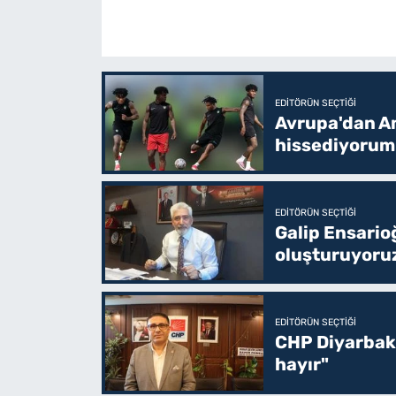
EDITÖRÜN SEÇTIĞI
Avrupa'dan Am
hissediyorum
EDITÖRÜN SEÇTIĞI
Galip Ensario
oluşturuyoru
EDITÖRÜN SEÇTIĞI
CHP Diyarbakı
hayır"