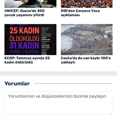
UNICEF: Gazze’de 300
İHD’den Çerçeve Yasa
çocuk yaşamını yitirdi
açıklaması
KCDP: Temmuz ayında 25
Ceuta’da da can kaybı 100’e
kadın öldürüldü
yaklaştı
Yorumlar