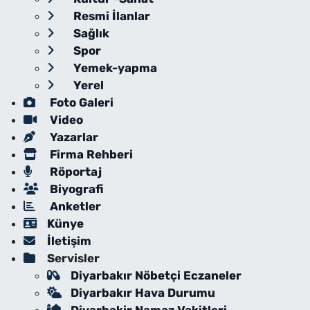
Resmi İlanlar
Sağlık
Spor
Yemek-yapma
Yerel
Foto Galeri
Video
Yazarlar
Firma Rehberi
Röportaj
Biyografi
Anketler
Künye
İletişim
Servisler
Diyarbakır Nöbetçi Eczaneler
Diyarbakır Hava Durumu