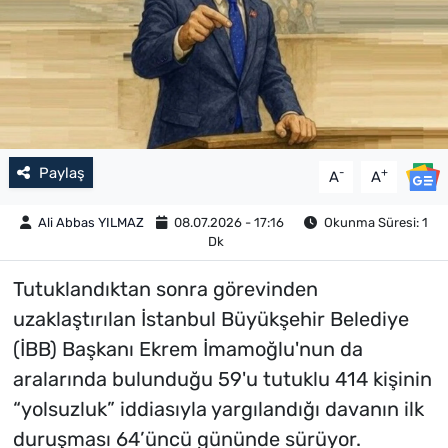
Paylaş
-
+
A
A
Ali Abbas YILMAZ
08.07.2026 - 17:16
Okunma Süresi: 1
Dk
Tutuklandıktan sonra görevinden
uzaklaştırılan İstanbul Büyükşehir Belediye
(İBB) Başkanı Ekrem İmamoğlu'nun da
aralarında bulunduğu 59'u tutuklu 414 kişinin
“yolsuzluk” iddiasıyla yargılandığı davanın ilk
duruşması 64’üncü gününde sürüyor.