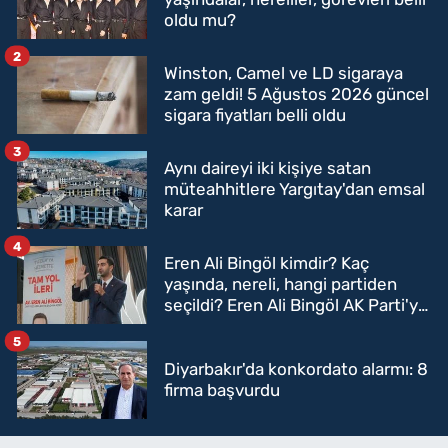
oldu mu?
2
Winston, Camel ve LD sigaraya
zam geldi! 5 Ağustos 2026 güncel
sigara fiyatları belli oldu
3
Aynı daireyi iki kişiye satan
müteahhitlere Yargıtay'dan emsal
karar
4
Eren Ali Bingöl kimdir? Kaç
yaşında, nereli, hangi partiden
seçildi? Eren Ali Bingöl AK Parti'ye
mi geçecek?
5
Diyarbakır'da konkordato alarmı: 8
firma başvurdu