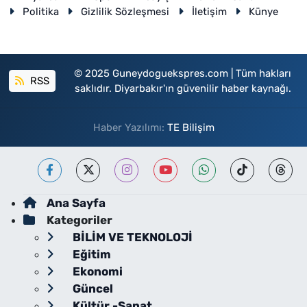
Politika
Gizlilik Sözleşmesi
İletişim
Künye
© 2025 Guneydoguekspres.com | Tüm hakları
RSS
saklıdır. Diyarbakır'ın güvenilir haber kaynağı.
Haber Yazılımı:
TE Bilişim
Ana Sayfa
Kategoriler
BİLİM VE TEKNOLOJİ
Eğitim
Ekonomi
Güncel
Kültür -Sanat