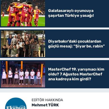
Galatasaraylı oyuncuya
şaşırtan Türkiye yasağı!
Diyarbakır’daki çocuklardan
güçlü mesaj: “Şiyar be, rabin”
MasterChef 19. yarışmacı kim
oldu? 7 Ağustos MasterChef
ana kadroya kim girdi?
EDITÖR HAKKINDA
Mehmet TÜRK