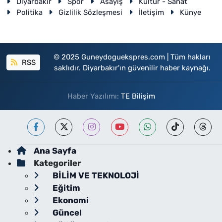
Diyarbakır
Spor
Asayiş
Kültür - Sanat
Politika
Gizlilik Sözleşmesi
İletişim
Künye
© 2025 Guneydoguekspres.com | Tüm hakları
RSS
saklıdır. Diyarbakır'ın güvenilir haber kaynağı.
Haber Yazılımı:
TE Bilişim
Ana Sayfa
Kategoriler
BİLİM VE TEKNOLOJİ
Eğitim
Ekonomi
Güncel