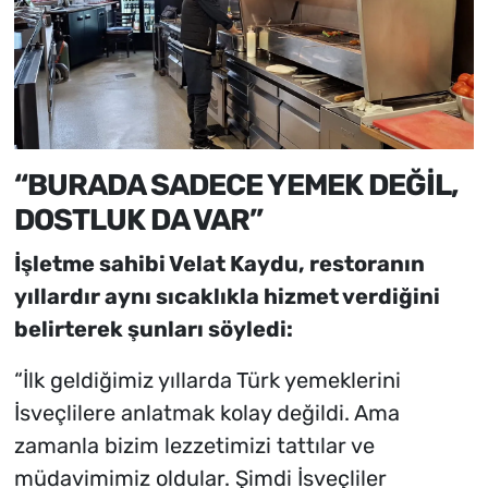
“BURADA SADECE YEMEK DEĞİL,
DOSTLUK DA VAR”
İşletme sahibi Velat Kaydu, restoranın
yıllardır aynı sıcaklıkla hizmet verdiğini
belirterek şunları söyledi:
“İlk geldiğimiz yıllarda Türk yemeklerini
İsveçlilere anlatmak kolay değildi. Ama
zamanla bizim lezzetimizi tattılar ve
müdavimimiz oldular. Şimdi İsveçliler