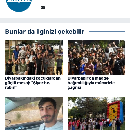
Bunlar da ilginizi çekebilir
Diyarbakır’daki çocuklardan
Diyarbakır’da madde
güçlü mesaj: “Şiyar be,
bağımlılığıyla mücadele
rabin”
çağrısı