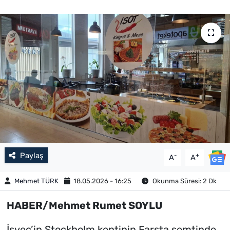
Paylaş
-
+
A
A
Mehmet TÜRK
18.05.2026 - 16:25
Okunma Süresi: 2 Dk
HABER/Mehmet Rumet SOYLU
İsveç’in Stockholm kentinin Farsta semtinde