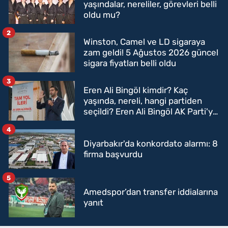
yaşındalar, nereliler, görevleri belli
oldu mu?
2
Winston, Camel ve LD sigaraya
zam geldi! 5 Ağustos 2026 güncel
sigara fiyatları belli oldu
3
Eren Ali Bingöl kimdir? Kaç
yaşında, nereli, hangi partiden
seçildi? Eren Ali Bingöl AK Parti'ye
mi geçecek?
4
Diyarbakır'da konkordato alarmı: 8
firma başvurdu
5
Amedspor’dan transfer iddialarına
yanıt