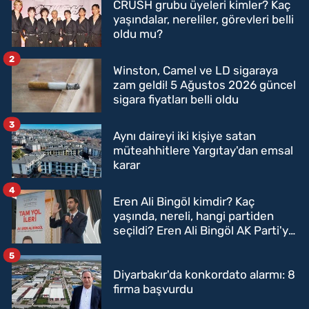
CRUSH grubu üyeleri kimler? Kaç
yaşındalar, nereliler, görevleri belli
oldu mu?
2
Winston, Camel ve LD sigaraya
zam geldi! 5 Ağustos 2026 güncel
sigara fiyatları belli oldu
3
Aynı daireyi iki kişiye satan
müteahhitlere Yargıtay'dan emsal
karar
4
Eren Ali Bingöl kimdir? Kaç
yaşında, nereli, hangi partiden
seçildi? Eren Ali Bingöl AK Parti'ye
mi geçecek?
5
Diyarbakır'da konkordato alarmı: 8
firma başvurdu