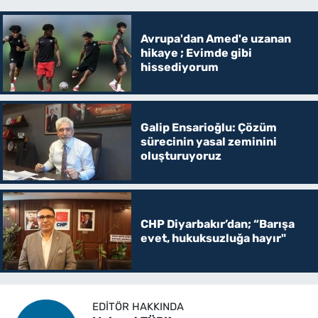
Avrupa'dan Amed'e uzanan
hikaye ; Evimde gibi
hissediyorum
Galip Ensarioğlu: Çözüm
sürecinin yasal zeminini
oluşturuyoruz
CHP Diyarbakır’dan; “Barışa
evet, hukuksuzluğa hayır"
EDITÖR HAKKINDA