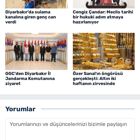
Diyarbakır’da sulama
Cengiz Çandar: Meclis tarihi
kanalına giren genç can
bir hukuki adım atmaya
verdi
hazırlanıyor
GGC’den Diyarbakır İl
Özer Sanal'ın öngörüsü
Jandarma Komutanına
gerçekleşti: Altın iki
ziyaret
haftanın zirvesinde
Yorumlar