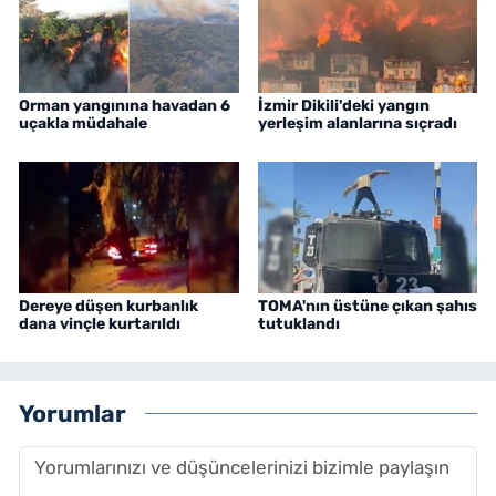
Orman yangınına havadan 6
İzmir Dikili'deki yangın
uçakla müdahale
yerleşim alanlarına sıçradı
Dereye düşen kurbanlık
TOMA'nın üstüne çıkan şahıs
dana vinçle kurtarıldı
tutuklandı
Yorumlar