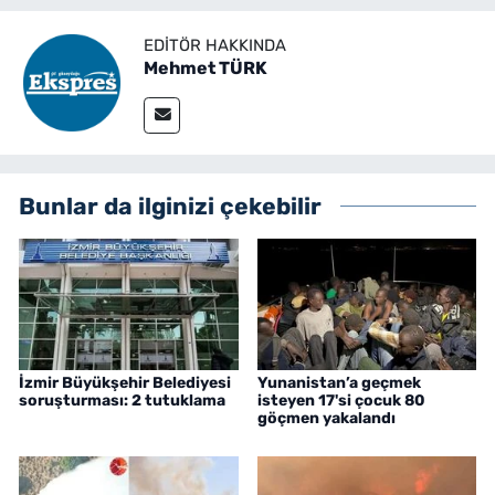
EDITÖR HAKKINDA
Mehmet TÜRK
Bunlar da ilginizi çekebilir
İzmir Büyükşehir Belediyesi
Yunanistan’a geçmek
soruşturması: 2 tutuklama
isteyen 17'si çocuk 80
göçmen yakalandı