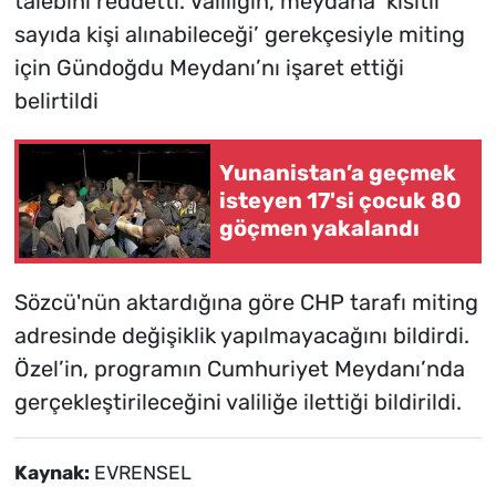
talebini reddetti. Valiliğin, meydana ‘kısıtlı
sayıda kişi alınabileceği’ gerekçesiyle miting
için Gündoğdu Meydanı’nı işaret ettiği
belirtildi
Yunanistan’a geçmek
isteyen 17'si çocuk 80
göçmen yakalandı
Sözcü'nün aktardığına göre CHP tarafı miting
adresinde değişiklik yapılmayacağını bildirdi.
Özel’in, programın Cumhuriyet Meydanı’nda
gerçekleştirileceğini valiliğe ilettiği bildirildi.
Kaynak:
EVRENSEL