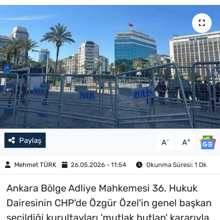
Paylaş
-
+
A
A
Mehmet TÜRK
26.05.2026 - 11:54
Okunma Süresi: 1 Dk
Ankara Bölge Adliye Mahkemesi 36. Hukuk
Dairesinin CHP'de Özgür Özel'in genel başkan
seçildiği kurultayları 'mutlak butlan' kararıyla