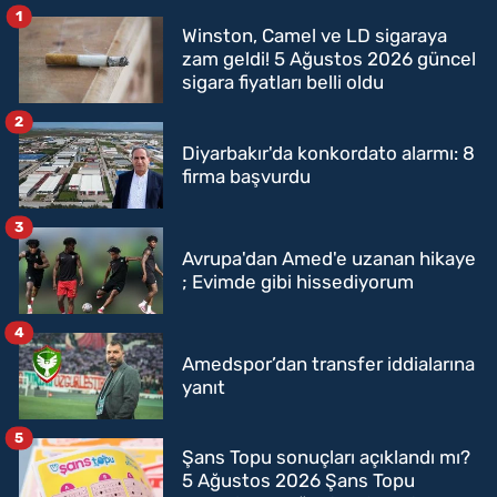
1
Winston, Camel ve LD sigaraya
zam geldi! 5 Ağustos 2026 güncel
sigara fiyatları belli oldu
2
Diyarbakır'da konkordato alarmı: 8
firma başvurdu
3
Avrupa'dan Amed'e uzanan hikaye
; Evimde gibi hissediyorum
4
Amedspor’dan transfer iddialarına
yanıt
5
Şans Topu sonuçları açıklandı mı?
5 Ağustos 2026 Şans Topu