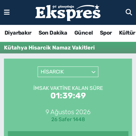
Diyarbakır
Son Dakika
Güncel
Spor
Kültür
Kütahya Hisarcik Namaz Vakitleri
HİSARCIK
İMSAK VAKTINE KALAN SÜRE
01:39:49
9 Ağustos 2026
26 Safer 1448