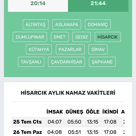
20:14
21:44
ALTINTAŞ
ASLANAPA
DOMANİÇ
DUMLUPINAR
EMET
GEDİZ
HİSARCIK
KÜTAHYA
PAZARLAR
SİMAV
TAVŞANLI
ÇAVDARHİSAR
ŞAPHANE
HİSARCIK AYLIK NAMAZ VAKITLERI
İMSAK
GÜNEŞ
ÖĞLE
İKINDI
AKŞA
25 Tem Cts
04:07
05:50
13:15
17:08
20:2
26 Tem Paz
04:08
05:51
13:15
17:08
20:2