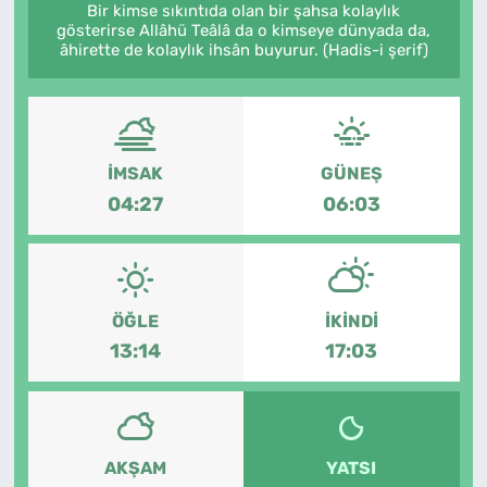
Bir kimse sıkıntıda olan bir şahsa kolaylık
gösterirse Allâhü Teâlâ da o kimseye dünyada da,
âhirette de kolaylık ihsân buyurur. (Hadis-i şerif)
İMSAK
GÜNEŞ
04:27
06:03
ÖĞLE
İKINDI
13:14
17:03
AKŞAM
YATSI