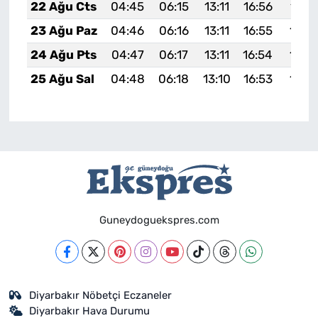
22 Ağu Cts
04:45
06:15
13:11
16:56
19:5
23 Ağu Paz
04:46
06:16
13:11
16:55
19:5
24 Ağu Pts
04:47
06:17
13:11
16:54
19:5
25 Ağu Sal
04:48
06:18
13:10
16:53
19:5
Guneydoguekspres.com
Diyarbakır Nöbetçi Eczaneler
Diyarbakır Hava Durumu