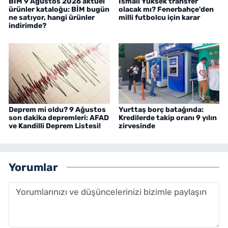
BİM 9 Ağustos 2026 aktüel
İsmail Yüksek transfer
ürünler kataloğu: BİM bugün
olacak mı? Fenerbahçe'den
ne satıyor, hangi ürünler
milli futbolcu için karar
indirimde?
Deprem mi oldu? 9 Ağustos
Yurttaş borç batağında:
son dakika depremleri: AFAD
Kredilerde takip oranı 9 yılın
ve Kandilli Deprem Listesi!
zirvesinde
Yorumlar