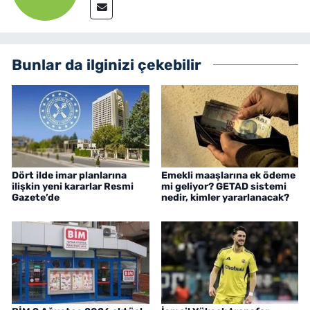
Bunlar da ilginizi çekebilir
Dört ilde imar planlarına
Emekli maaşlarına ek ödeme
ilişkin yeni kararlar Resmi
mi geliyor? GETAD sistemi
Gazete’de
nedir, kimler yararlanacak?