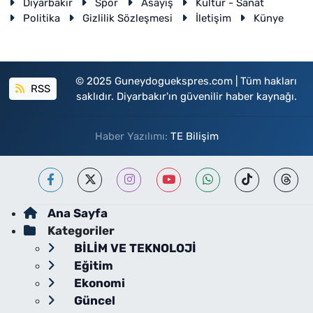
Diyarbakır
Spor
Asayiş
Kültür - Sanat
Politika
Gizlilik Sözleşmesi
İletişim
Künye
© 2025 Guneydoguekspres.com | Tüm hakları
RSS
saklıdır. Diyarbakır'ın güvenilir haber kaynağı.
Haber Yazılımı:
TE Bilişim
Ana Sayfa
Kategoriler
BİLİM VE TEKNOLOJİ
Eğitim
Ekonomi
Güncel