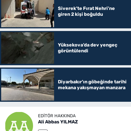
Siverek’te Fırat Nehri’ne
giren 2 kişi boğuldu
Yüksekova’da dev yengeç
görüntülendi
Diyarbakır’ın göbeğinde tarihi
mekana yakışmayan manzara
EDITÖR HAKKINDA
Ali Abbas YILMAZ