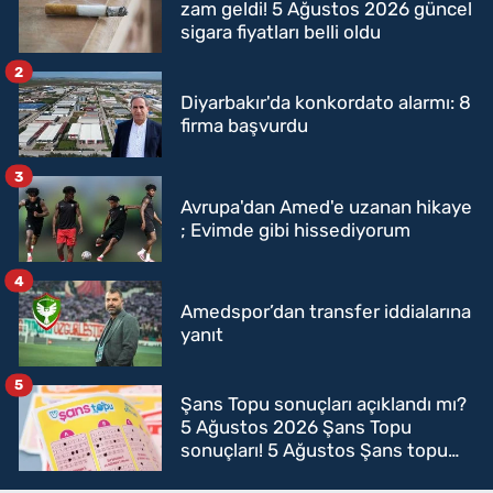
zam geldi! 5 Ağustos 2026 güncel
sigara fiyatları belli oldu
2
Diyarbakır'da konkordato alarmı: 8
firma başvurdu
3
Avrupa'dan Amed'e uzanan hikaye
; Evimde gibi hissediyorum
4
Amedspor’dan transfer iddialarına
yanıt
5
Şans Topu sonuçları açıklandı mı?
5 Ağustos 2026 Şans Topu
sonuçları! 5 Ağustos Şans topu
sorgulama