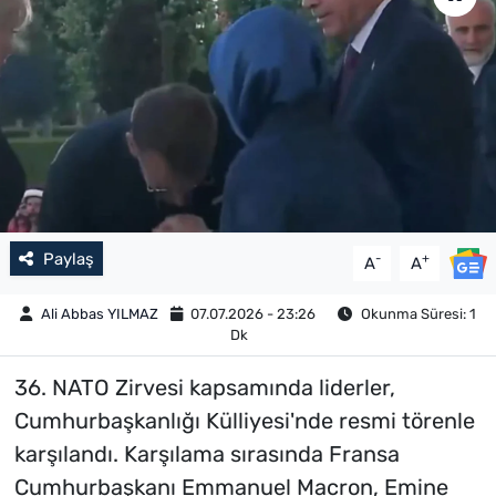
Paylaş
-
+
A
A
Ali Abbas YILMAZ
07.07.2026 - 23:26
Okunma Süresi: 1
Dk
36. NATO Zirvesi kapsamında liderler,
Cumhurbaşkanlığı Külliyesi'nde resmi törenle
karşılandı. Karşılama sırasında Fransa
Cumhurbaşkanı Emmanuel Macron, Emine