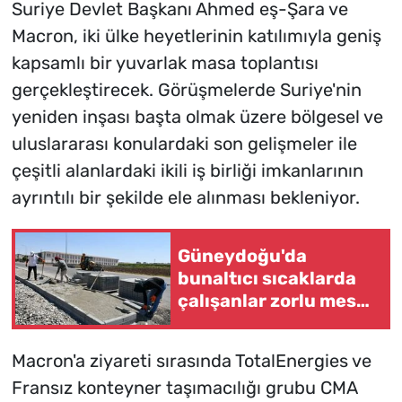
Suriye Devlet Başkanı Ahmed eş-Şara ve
Macron, iki ülke heyetlerinin katılımıyla geniş
kapsamlı bir yuvarlak masa toplantısı
gerçekleştirecek. Görüşmelerde Suriye'nin
yeniden inşası başta olmak üzere bölgesel ve
uluslararası konulardaki son gelişmeler ile
çeşitli alanlardaki ikili iş birliği imkanlarının
ayrıntılı bir şekilde ele alınması bekleniyor.
Güneydoğu'da
bunaltıcı sıcaklarda
çalışanlar zorlu mesai
yapıyor
Macron'a ziyareti sırasında TotalEnergies ve
Fransız konteyner taşımacılığı grubu CMA