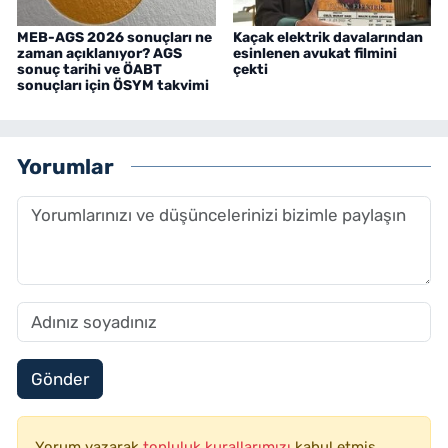
MEB-AGS 2026 sonuçları ne
Kaçak elektrik davalarından
zaman açıklanıyor? AGS
esinlenen avukat filmini
sonuç tarihi ve ÖABT
çekti
sonuçları için ÖSYM takvimi
Yorumlar
Gönder
Yorum yazarak
topluluk kurallarımızı
kabul etmiş