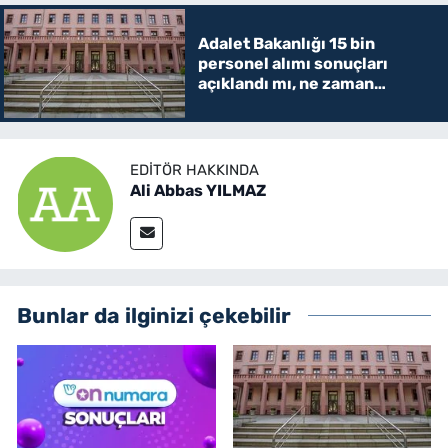
Adalet Bakanlığı 15 bin
personel alımı sonuçları
açıklandı mı, ne zaman
açıklanacak? İKM, zabıt katibi
ve mübaşir
EDITÖR HAKKINDA
Ali Abbas YILMAZ
Bunlar da ilginizi çekebilir