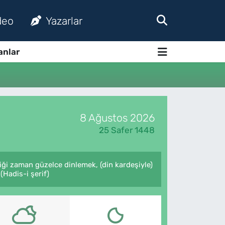
deo
Yazarlar
anlar
8 Ağustos 2026
25 Safer 1448
ği zaman güzelce dinlemek, (din kardeşiyle)
Hadis-i şerif)