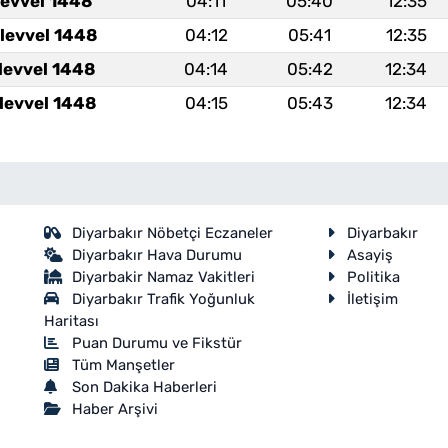
levvel 1448
04:11
05:40
12:35
levvel 1448
04:12
05:41
12:35
levvel 1448
04:14
05:42
12:34
levvel 1448
04:15
05:43
12:34
Diyarbakır Nöbetçi Eczaneler
Diyarbakır
Diyarbakır Hava Durumu
Asayiş
Diyarbakir Namaz Vakitleri
Politika
Diyarbakır Trafik Yoğunluk
İletişim
Haritası
Puan Durumu ve Fikstür
Tüm Manşetler
Son Dakika Haberleri
Haber Arşivi