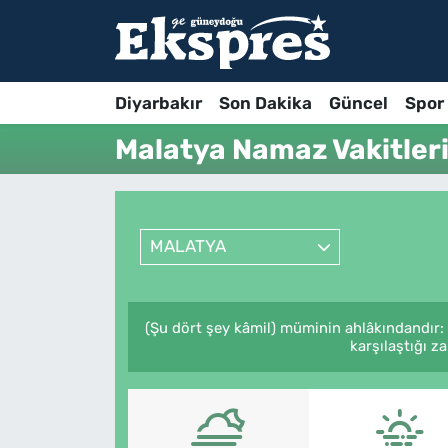
Diyarbakır
Son Dakika
Güncel
Spor
Malatya Namaz Vakitler
MALATYA
(Şu dört şey kâmil) müminin ahlâkındandır:
karşılaştığı z