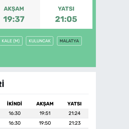
AKŞAM
YATSI
19:37
21:05
KALE (M)
KULUNCAK
MALATYA
I
İKINDI
AKŞAM
YATSI
16:30
19:51
21:24
16:30
19:50
21:23