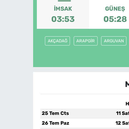
İMSAK
GÜNEŞ
03:53
05:28
AKÇADAĞ
ARAPGİR
ARGUVAN
H
25 Tem Cts
11 Sa
26 Tem Paz
12 Sa