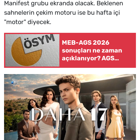
Manifest grubu ekranda olacak. Beklenen
sahnelerin çekim motoru ise bu hafta içi
"motor" diyecek.
MEB-AGS 2026
sonuçları ne zaman
açıklanıyor? AGS
sonuç tarihi ve ÖABT
sonuçları için ÖSYM
takvimi