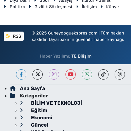
Diyarbakır
Spor
Asayiş
Kültür - Sanat
Politika
Gizlilik Sözleşmesi
İletişim
Künye
© 2025 Guneydoguekspres.com | Tüm hakları
RSS
saklıdır. Diyarbakır'ın güvenilir haber kaynağı.
Haber Yazılımı:
TE Bilişim
Ana Sayfa
Kategoriler
BİLİM VE TEKNOLOJİ
Eğitim
Ekonomi
Güncel