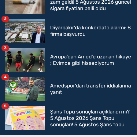
zam geldi! 5 Ağustos 2026 güncel
sigara fiyatları belli oldu
2
Diyarbakır'da konkordato alarmı: 8
firma başvurdu
3
Avrupa'dan Amed'e uzanan hikaye
; Evimde gibi hissediyorum
4
Amedspor’dan transfer iddialarına
yanıt
5
Şans Topu sonuçları açıklandı mı?
5 Ağustos 2026 Şans Topu
sonuçları! 5 Ağustos Şans topu
sorgulama