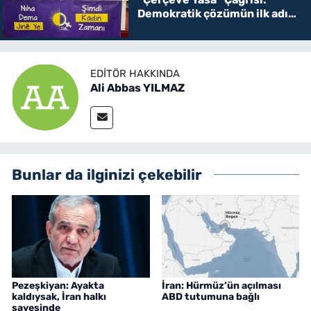
Demokratik çözümün ilk adımı
olmalı
EDITÖR HAKKINDA
Ali Abbas YILMAZ
Bunlar da ilginizi çekebilir
Pezeşkiyan: Ayakta
İran: Hürmüz’ün açılması
kaldıysak, İran halkı
ABD tutumuna bağlı
sayesinde