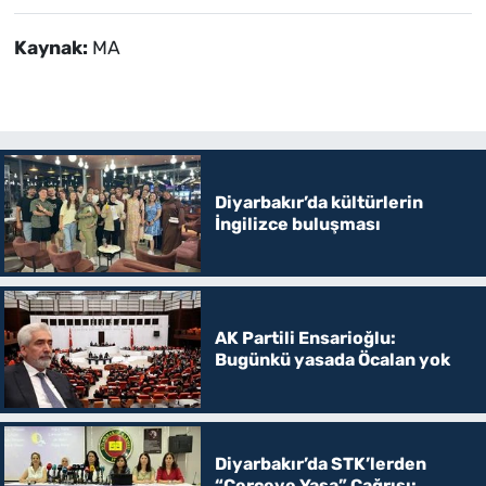
Kaynak:
MA
Diyarbakır’da kültürlerin
İngilizce buluşması
AK Partili Ensarioğlu:
Bugünkü yasada Öcalan yok
Diyarbakır’da STK’lerden
“Çerçeve Yasa” Çağrısı: