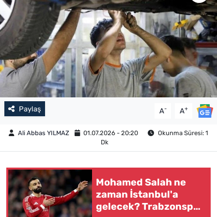
Paylaş
-
+
A
A
Ali Abbas YILMAZ
01.07.2026 - 20:20
Okunma Süresi: 1
Dk
Mohamed Salah ne
zaman İstanbul'a
gelecek? Trabzonspor