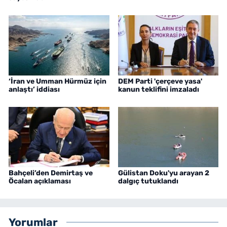
‘İran ve Umman Hürmüz için
DEM Parti 'çerçeve yasa'
anlaştı’ iddiası
kanun teklifini imzaladı
Bahçeli’den Demirtaş ve
Gülistan Doku'yu arayan 2
Öcalan açıklaması
dalgıç tutuklandı
Yorumlar