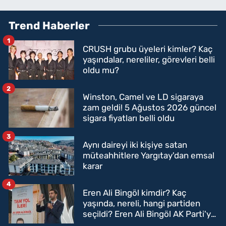
Trend Haberler
1
CRUSH grubu üyeleri kimler? Kaç
yaşındalar, nereliler, görevleri belli
oldu mu?
2
Winston, Camel ve LD sigaraya
zam geldi! 5 Ağustos 2026 güncel
sigara fiyatları belli oldu
3
Aynı daireyi iki kişiye satan
müteahhitlere Yargıtay'dan emsal
karar
4
Eren Ali Bingöl kimdir? Kaç
yaşında, nereli, hangi partiden
seçildi? Eren Ali Bingöl AK Parti'ye
mi geçecek?