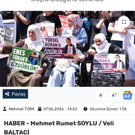
Paylaş
-
+
A
A
Mehmet TÜRK
07.06.2026 - 14:52
Okunma Süresi: 1 Dk
HABER - Mehmet Rumet SOYLU / Veli
BALTACİ