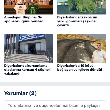
Amedspor Binpınar Su
Diyarbakır'da traktörün
sponsorluğunu yeniledi
yükü görenleri şaşkına
çevirdi
Diyarbakır'da kurşunlama
Diyarbakır’da 10 köyü
olaylarına karışan 4 şüpheli
bağlayan yol çileye döndü!
yakalandı
Yorumlar (2)