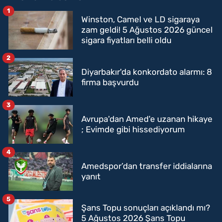
1
Winston, Camel ve LD sigaraya
zam geldi! 5 Ağustos 2026 güncel
sigara fiyatları belli oldu
2
Diyarbakır'da konkordato alarmı: 8
firma başvurdu
3
Avrupa'dan Amed'e uzanan hikaye
; Evimde gibi hissediyorum
4
Amedspor’dan transfer iddialarına
yanıt
5
Şans Topu sonuçları açıklandı mı?
5 Ağustos 2026 Şans Topu