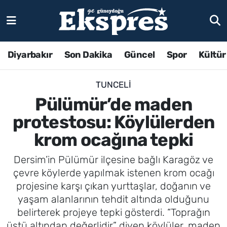
Diyarbakır
Son Dakika
Güncel
Spor
Kültür
TUNCELI
Pülümür’de maden
protestosu: Köylülerden
krom ocağına tepki
Dersim’in Pülümür ilçesine bağlı Karagöz ve
çevre köylerde yapılmak istenen krom ocağı
projesine karşı çıkan yurttaşlar, doğanın ve
yaşam alanlarının tehdit altında olduğunu
belirterek projeye tepki gösterdi. “Toprağın
üstü altından değerlidir” diyen köylüler, maden