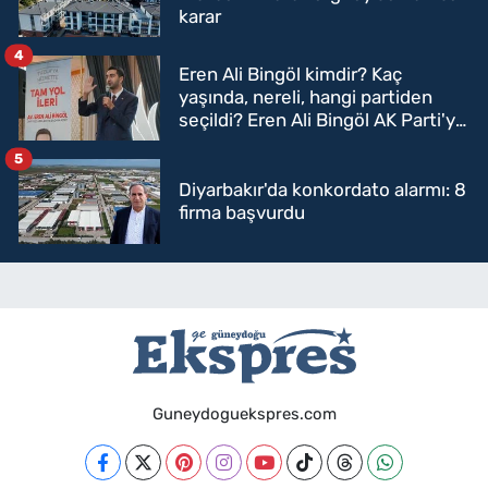
karar
4
Eren Ali Bingöl kimdir? Kaç
yaşında, nereli, hangi partiden
seçildi? Eren Ali Bingöl AK Parti'ye
mi geçecek?
5
Diyarbakır'da konkordato alarmı: 8
firma başvurdu
Guneydoguekspres.com