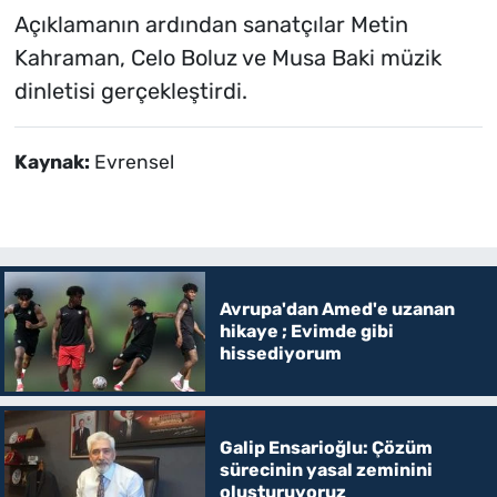
Açıklamanın ardından sanatçılar Metin
Kahraman, Celo Boluz ve Musa Baki müzik
dinletisi gerçekleştirdi.
Kaynak:
Evrensel
Avrupa'dan Amed'e uzanan
hikaye ; Evimde gibi
hissediyorum
Galip Ensarioğlu: Çözüm
sürecinin yasal zeminini
oluşturuyoruz