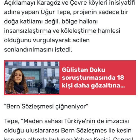
Açıklamayı Karagöz ve Çevre köyleri inisiyatifi
adına yapan Uğur Tepe, projenin sadece bir
doğa katliamı değil, bölge halkını
insansızlaştırma ve köleleştirme hamlesi
olduğunu vurgulayarak acilen
sonlandırılmasını istedi.
Gülistan Doku
soruşturmasında 18
kişi daha gözaltına
alındı
"Bern Sözleşmesi çiğneniyor"
Tepe, “Maden sahası Türkiye’nin de imzacısı
olduğu uluslararası Bern Sözleşmes ile kesin
koruma altında bulunan Yaban Keçisi, Çengel