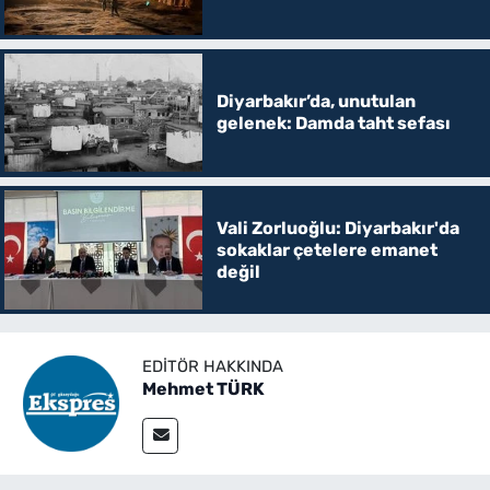
Diyarbakır’da, unutulan
gelenek: Damda taht sefası
Vali Zorluoğlu: Diyarbakır'da
sokaklar çetelere emanet
değil
EDITÖR HAKKINDA
Mehmet TÜRK