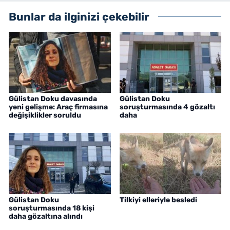
Bunlar da ilginizi çekebilir
Gülistan Doku davasında
Gülistan Doku
yeni gelişme: Araç firmasına
soruşturmasında 4 gözaltı
değişiklikler soruldu
daha
Gülistan Doku
Tilkiyi elleriyle besledi
soruşturmasında 18 kişi
daha gözaltına alındı