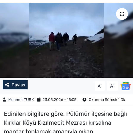
Paylaş
-
+
A
A
Mehmet TÜRK
23.05.2026 - 15:05
Okunma Süresi: 1 Dk
Edinilen bilgilere göre, Pülümür ilçesine bağlı
Kırklar Köyü Kızılmecit Mezrası kırsalına
mantar toplamak amacıyla çıkan