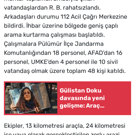
vatandaşlardan R. B. rahatsızlandı.
Arkadaşları durumu 112 Acil Çağrı Merkezine
bildirdi. İhbar üzerine bölgede geniş çaplı
arama kurtarma çalışması başlatıldı.
Çalışmalara Pülümür İlçe Jandarma
Komutanlığından 18 personel, AFAD'dan 16
personel, UMKE'den 4 personel ile 10 sivil
vatandaş olmak üzere toplam 48 kişi katıldı.
Gülistan Doku
davasında yeni
gelişme: Araç
firmasına değişiklikler
soruldu
Ekipler, 13 kilometresi araçla, 24 kilometresi
ise yaya olarak gerçekleştirilen zorlu arazi