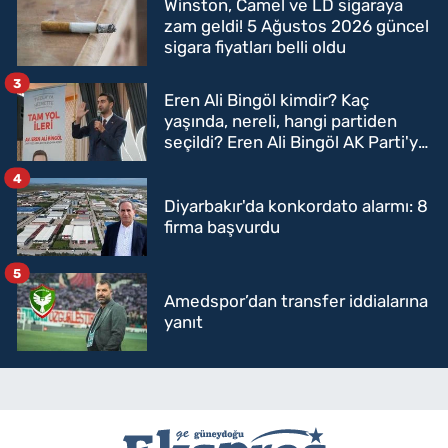
Winston, Camel ve LD sigaraya
zam geldi! 5 Ağustos 2026 güncel
sigara fiyatları belli oldu
3
Eren Ali Bingöl kimdir? Kaç
yaşında, nereli, hangi partiden
seçildi? Eren Ali Bingöl AK Parti'ye
mi geçecek?
4
Diyarbakır'da konkordato alarmı: 8
firma başvurdu
5
Amedspor’dan transfer iddialarına
yanıt