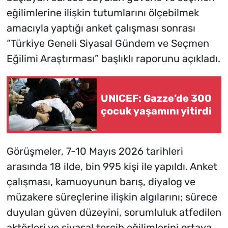
eğilimlerine ilişkin tutumlarını ölçebilmek
amacıyla yaptığı anket çalışması sonrası
“Türkiye Geneli Siyasal Gündem ve Seçmen
Eğilimi Araştırması” başlıklı raporunu açıkladı.
UNICEF: Gazze’de 300
çocuk yaşamını yitirdi
Görüşmeler, 7-10 Mayıs 2026 tarihleri
arasında 18 ilde, bin 995 kişi ile yapıldı. Anket
çalışması, kamuoyunun barış, diyalog ve
müzakere süreçlerine ilişkin algılarını; sürece
duyulan güven düzeyini, sorumluluk atfedilen
aktörleri ve siyasal tercih eğilimlerini ortaya