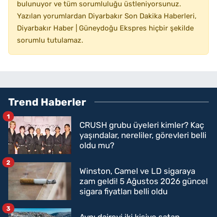
bulunuyor ve tüm sorumluluğu üstleniyorsunuz.
Yazılan yorumlardan Diyarbakır Son Dakika Haberleri,
Diyarbakır Haber | Güneydoğu Ekspres hiçbir şekilde
sorumlu tutulamaz.
Trend Haberler
1
CRUSH grubu üyeleri kimler? Kaç
yaşındalar, nereliler, görevleri belli
oldu mu?
2
Winston, Camel ve LD sigaraya
zam geldi! 5 Ağustos 2026 güncel
sigara fiyatları belli oldu
3
Aynı daireyi iki kişiye satan