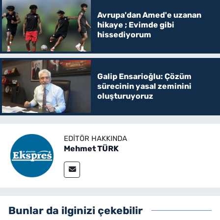
Avrupa'dan Amed'e uzanan
hikaye ; Evimde gibi
hissediyorum
Galip Ensarioğlu: Çözüm
sürecinin yasal zeminini
oluşturuyoruz
EDITÖR HAKKINDA
Mehmet TÜRK
Bunlar da ilginizi çekebilir