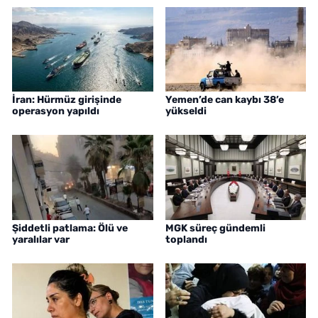
İran: Hürmüz girişinde
Yemen’de can kaybı 38’e
operasyon yapıldı
yükseldi
Şiddetli patlama: Ölü ve
MGK süreç gündemli
yaralılar var
toplandı