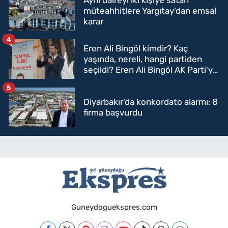
müteahhitlere Yargıtay'dan emsal
karar
4
Eren Ali Bingöl kimdir? Kaç
yaşında, nereli, hangi partiden
seçildi? Eren Ali Bingöl AK Parti'ye
mi geçecek?
5
Diyarbakır'da konkordato alarmı: 8
firma başvurdu
Guneydoguekspres.com