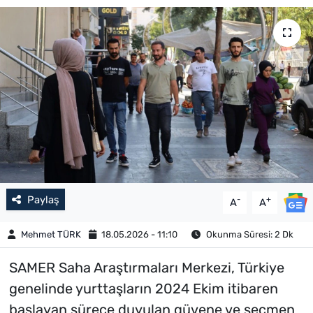
Paylaş
-
+
A
A
Mehmet TÜRK
18.05.2026 - 11:10
Okunma Süresi: 2 Dk
SAMER Saha Araştırmaları Merkezi, Türkiye
genelinde yurttaşların 2024 Ekim itibaren
başlayan sürece duyulan güvene ve seçmen