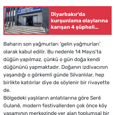
Diyarbakır'da
kurşunlama olaylarına
karışan 4 şüpheli
yakalandı
Baharın son yağmurları ‘gelin yağmurları’
olarak kabul edilir. Bu nedenle 14 Mayıs’ta
düğün yapılmaz, çünkü o gün doğa kendi
düğününü yapmaktadır. Doğanın izdivacının
yaşandığı o görkemli günde Silvanlılar, hep
birlikte katılırlar diye de söylenir bir rivayette
de.
Bölgedeki yaşlıların anlatılarına göre Serê
Gulanê, modern festivallerden çok önce köy
yaşamının merkezinde yer alan toplumsal bir