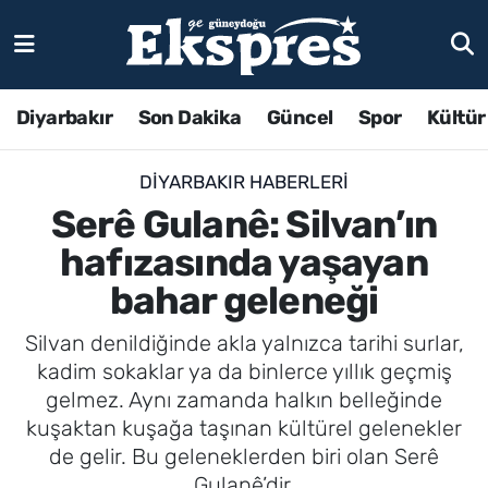
Diyarbakır
Son Dakika
Güncel
Spor
Kültür
DIYARBAKIR HABERLERI
Serê Gulanê: Silvan’ın
hafızasında yaşayan
bahar geleneği
Silvan denildiğinde akla yalnızca tarihi surlar,
kadim sokaklar ya da binlerce yıllık geçmiş
gelmez. Aynı zamanda halkın belleğinde
kuşaktan kuşağa taşınan kültürel gelenekler
de gelir. Bu geleneklerden biri olan Serê
Gulanê’dir.