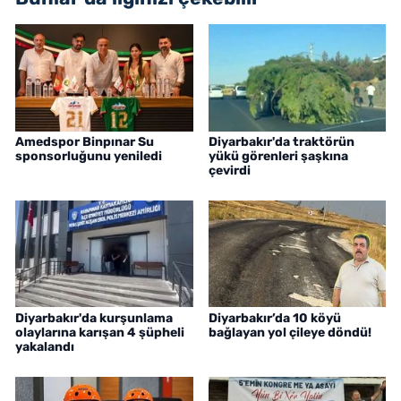
Amedspor Binpınar Su
Diyarbakır'da traktörün
sponsorluğunu yeniledi
yükü görenleri şaşkına
çevirdi
Diyarbakır'da kurşunlama
Diyarbakır’da 10 köyü
olaylarına karışan 4 şüpheli
bağlayan yol çileye döndü!
yakalandı