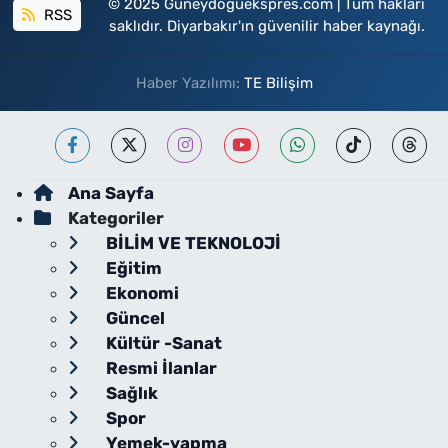
© 2025 Guneydoguekspres.com | Tüm hakları
RSS
saklıdır. Diyarbakır'ın güvenilir haber kaynağı.
Haber Yazılımı:
TE Bilişim
Ana Sayfa
Kategoriler
BİLİM VE TEKNOLOJİ
Eğitim
Ekonomi
Güncel
Kültür -Sanat
Resmi İlanlar
Sağlık
Spor
Yemek-yapma