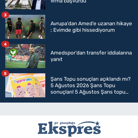
firma başvurdu
3
Avrupa'dan Amed'e uzanan hikaye
; Evimde gibi hissediyorum
4
Amedspor’dan transfer iddialarına
yanıt
5
Şans Topu sonuçları açıklandı mı?
5 Ağustos 2026 Şans Topu
sonuçları! 5 Ağustos Şans topu
sorgulama