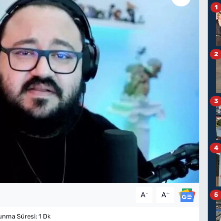
1
2
3
4
-
+
A
A
5
nma Süresi: 1 Dk