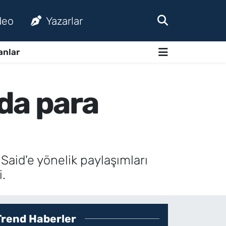
deo
Yazarlar
anlar
da para
aid'e yönelik paylaşımları
.
Trend Haberler