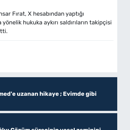
nsar Fırat, X hesabından yaptığı
yönelik hukuka aykırı saldırıların takipçisi
ti.
ed'e uzanan hikaye ; Evimde gibi
ğlu: Çözüm sürecinin yasal zeminini