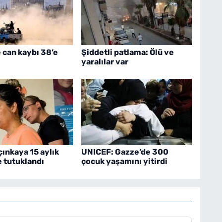
can kaybı 38’e
Şiddetli patlama: Ölü ve
yaralılar var
çınkaya 15 aylık
UNICEF: Gazze’de 300
 tutuklandı
çocuk yaşamını yitirdi