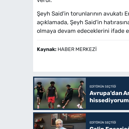
Şeyh Said'in torunlarının avukatı E
açıklamada, Şeyh Said'in hatırasına 
olmaya devam edeceklerini ifade et
Kaynak:
HABER MERKEZİ
EDITÖRÜN SEÇTIĞI
Avrupa'dan Am
hissediyorum
EDITÖRÜN SEÇTIĞI
Galip Ensario