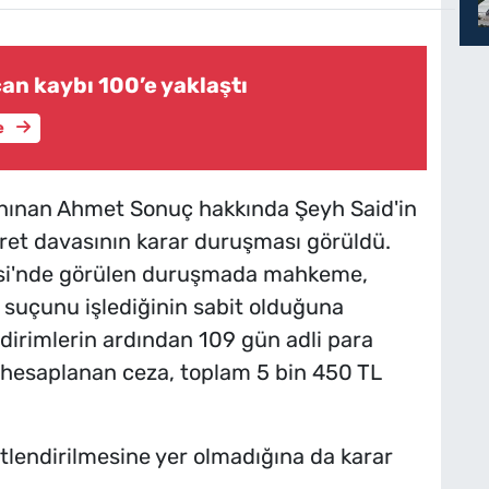
an kaybı 100’e yaklaştı
e
anınan Ahmet Sonuç hakkında Şeyh Said'in
ret davasının karar duruşması görüldü.
si'nde görülen duruşmada mahkeme,
" suçunu işlediğinin sabit olduğuna
ndirimlerin ardından 109 gün adli para
 hesaplanan ceza, toplam 5 bin 450 TL
tlendirilmesine yer olmadığına da karar