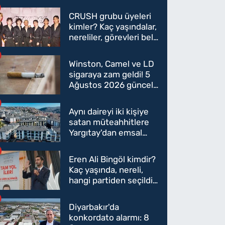
CRUSH grubu üyeleri
kimler? Kaç yaşındalar,
nereliler, görevleri belli
oldu mu?
Winston, Camel ve LD
sigaraya zam geldi! 5
Ağustos 2026 güncel
sigara fiyatları belli
oldu
Aynı daireyi iki kişiye
satan müteahhitlere
Yargıtay'dan emsal
karar
Eren Ali Bingöl kimdir?
Kaç yaşında, nereli,
hangi partiden seçildi?
Eren Ali Bingöl AK
Parti'ye mi geçecek?
Diyarbakır'da
konkordato alarmı: 8