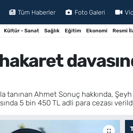
Tüm Haberler
Foto Galeri
Vi
Kültür - Sanat
Sağlık
Eğitim
Ekonomi
Resmi İl
 hakaret davasın
la tanınan Ahmet Sonuç hakkında, Şeyh S
ında 5 bin 450 TL adli para cezası verildi