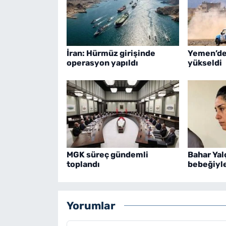
İran: Hürmüz girişinde
Yemen’de 
operasyon yapıldı
yükseldi
MGK süreç gündemli
Bahar Yal
toplandı
bebeğiyle
Yorumlar