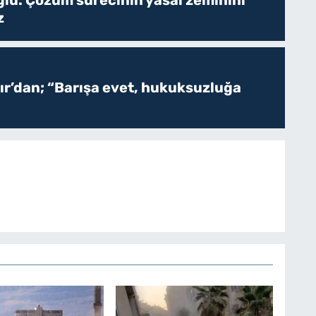
z
r’dan; “Barışa evet, hukuksuzluğa