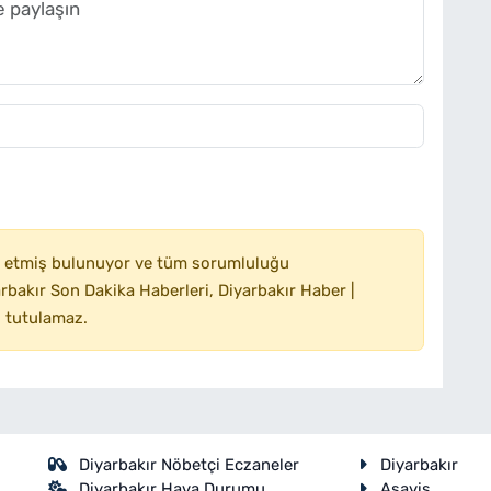
 etmiş bulunuyor ve tüm sorumluluğu
bakır Son Dakika Haberleri, Diyarbakır Haber |
 tutulamaz.
Diyarbakır Nöbetçi Eczaneler
Diyarbakır
Diyarbakır Hava Durumu
Asayiş