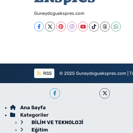
Guneydoguekspres.com
RSS
© 2025 Guneydoguekspres.com | Tüm h
Ana Sayfa
Kategoriler
BİLİM VE TEKNOLOJİ
Eğitim