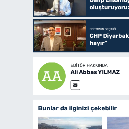
oluşturuyoru
EDITÖRÜN SEÇTIĞI
CHP Diyarbakı
hayır"
EDITÖR HAKKINDA
Ali Abbas YILMAZ
Bunlar da ilginizi çekebilir