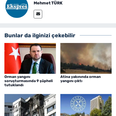
Mehmet TÜRK
Bunlar da ilginizi çekebilir
Orman yangını
Atina yakınında orman
soruşturmasında 9 şüpheli
yangını çıktı
tutuklandı