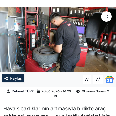
Paylaş
-
+
A
A
Mehmet TÜRK
28.06.2026 - 14:29
Okunma Süresi: 2
Dk
Hava sıcaklıklarının artmasıyla birlikte araç