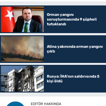
Orman yangını
soruşturmasında 9 şüpheli
tutuklandı
Atina yakınında orman yangını
çıktı
Rusya: İHA’nın saldırısında 5
kişi öldü
EDITÖR HAKKINDA