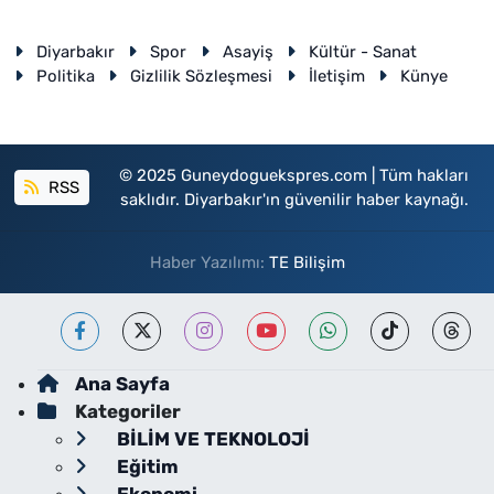
Diyarbakır
Spor
Asayiş
Kültür - Sanat
Politika
Gizlilik Sözleşmesi
İletişim
Künye
© 2025 Guneydoguekspres.com | Tüm hakları
RSS
saklıdır. Diyarbakır'ın güvenilir haber kaynağı.
Haber Yazılımı:
TE Bilişim
Ana Sayfa
Kategoriler
BİLİM VE TEKNOLOJİ
Eğitim