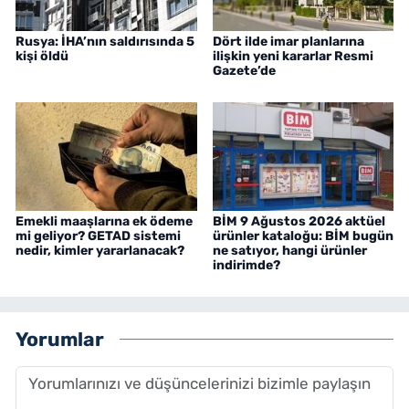
Rusya: İHA’nın saldırısında 5
Dört ilde imar planlarına
kişi öldü
ilişkin yeni kararlar Resmi
Gazete’de
Emekli maaşlarına ek ödeme
BİM 9 Ağustos 2026 aktüel
mi geliyor? GETAD sistemi
ürünler kataloğu: BİM bugün
nedir, kimler yararlanacak?
ne satıyor, hangi ürünler
indirimde?
Yorumlar