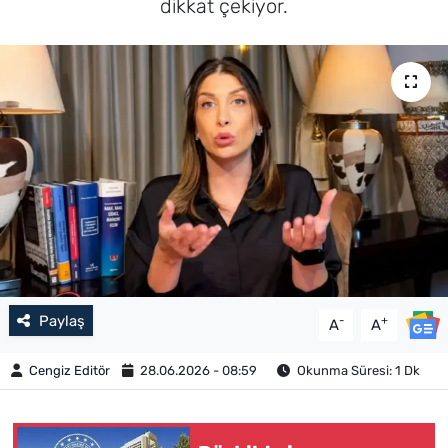
dikkat çekiyor.
Paylaş
-
+
A
A
Cengiz Editör
28.06.2026 - 08:59
Okunma Süresi: 1 Dk