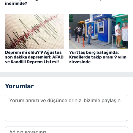
indirimde?
Deprem mi oldu? 9 Ağustos
Yurttaş borç batağında:
son dakika depremleri: AFAD
Kredilerde takip oranı 9 yılın
ve Kandilli Deprem Listesi!
zirvesinde
Yorumlar