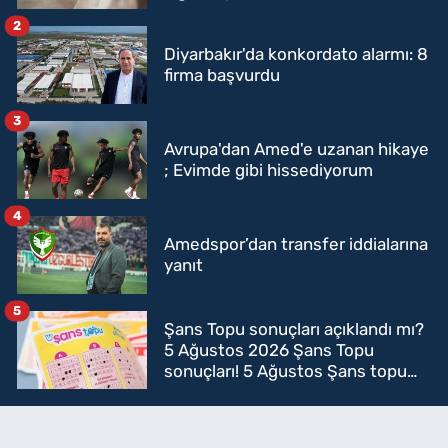
2
Diyarbakır'da konkordato alarmı: 8
firma başvurdu
3
Avrupa'dan Amed'e uzanan hikaye
; Evimde gibi hissediyorum
4
Amedspor’dan transfer iddialarına
yanıt
5
Şans Topu sonuçları açıklandı mı?
5 Ağustos 2026 Şans Topu
sonuçları! 5 Ağustos Şans topu
sorgulama