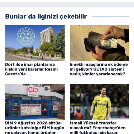
Bunlar da ilginizi çekebilir
Dört ilde imar planlarına
Emekli maaşlarına ek ödeme
ilişkin yeni kararlar Resmi
mi geliyor? GETAD sistemi
Gazete’de
nedir, kimler yararlanacak?
BİM 9 Ağustos 2026 aktüel
İsmail Yüksek transfer
ürünler kataloğu: BİM bugün
olacak mı? Fenerbahçe'den
ne satıyor, hangi ürünler
milli futbolcu için karar