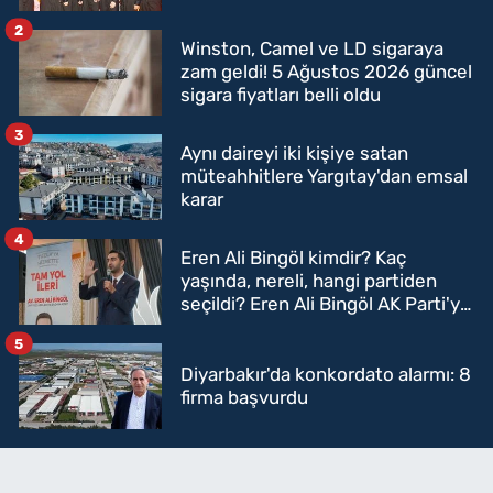
2
Winston, Camel ve LD sigaraya
zam geldi! 5 Ağustos 2026 güncel
sigara fiyatları belli oldu
3
Aynı daireyi iki kişiye satan
müteahhitlere Yargıtay'dan emsal
karar
4
Eren Ali Bingöl kimdir? Kaç
yaşında, nereli, hangi partiden
seçildi? Eren Ali Bingöl AK Parti'ye
mi geçecek?
5
Diyarbakır'da konkordato alarmı: 8
firma başvurdu