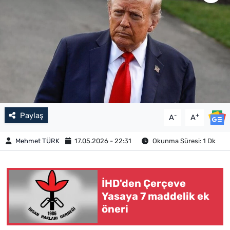
Paylaş
-
+
A
A
Mehmet TÜRK
17.05.2026 - 22:31
Okunma Süresi: 1 Dk
İHD'den Çerçeve
Yasaya 7 maddelik ek
öneri