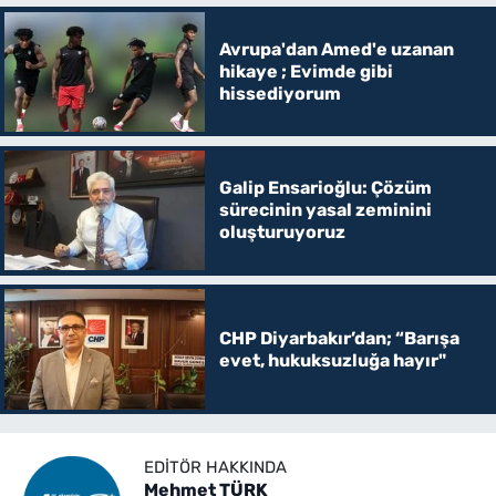
Avrupa'dan Amed'e uzanan
hikaye ; Evimde gibi
hissediyorum
Galip Ensarioğlu: Çözüm
sürecinin yasal zeminini
oluşturuyoruz
CHP Diyarbakır’dan; “Barışa
evet, hukuksuzluğa hayır"
EDITÖR HAKKINDA
Mehmet TÜRK