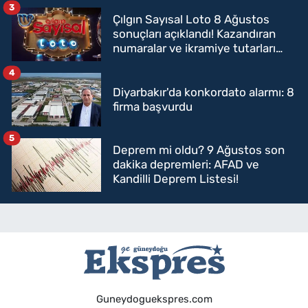
3
Çılgın Sayısal Loto 8 Ağustos
sonuçları açıklandı! Kazandıran
numaralar ve ikramiye tutarları
belli oldu
4
Diyarbakır'da konkordato alarmı: 8
firma başvurdu
5
Deprem mi oldu? 9 Ağustos son
dakika depremleri: AFAD ve
Kandilli Deprem Listesi!
Guneydoguekspres.com