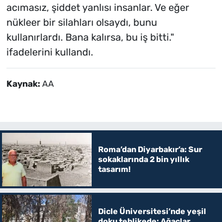
acımasız, şiddet yanlısı insanlar. Ve eğer
nükleer bir silahları olsaydı, bunu
kullanırlardı. Bana kalırsa, bu iş bitti."
ifadelerini kullandı.
Kaynak:
AA
Roma’dan Diyarbakır’a: Sur
sokaklarında 2 bin yıllık
tasarım!
Dicle Üniversitesi’nde yeşil
doku tehlikede: Ağaçlar