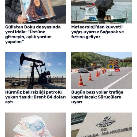
Gülistan Doku dosyasında
Meteoroloji’den kuvvetli
yeni iddia: “Üstüne
yağış uyarısı: Sağanak ve
gitmeyin, aylık yardım
fırtına geliyor
yapalım”
Hürmüz belirsizliği petrolü
Bugün bazı yollar trafiğe
yukarı taşıdı: Brent 84 doları
kapatılacak: Sürücülere
aştı
uyarı