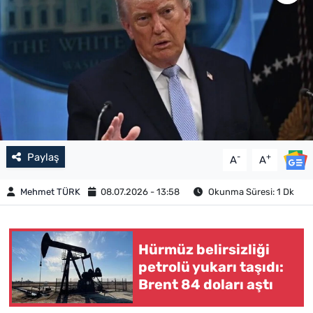
Paylaş
-
+
A
A
Mehmet TÜRK
08.07.2026 - 13:58
Okunma Süresi: 1 Dk
Hürmüz belirsizliği
petrolü yukarı taşıdı:
Brent 84 doları aştı