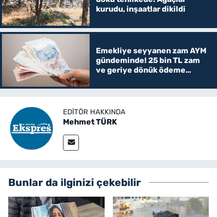
kurudu, inşaatlar dikildi
Emekliye seyyanen zam AYM
gündeminde! 25 bin TL zam
ve geriye dönük ödeme
verilecek mi?
EDITÖR HAKKINDA
Mehmet TÜRK
Bunlar da ilginizi çekebilir