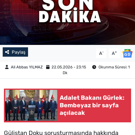
Paylaş
-
+
A
A
Ali Abbas YILMAZ
22.05.2026 - 23:15
Okunma Süresi: 1
Dk
Adalet Bakanı Gürlek:
Bembeyaz bir sayfa
açılacak
Gülistan Doku soruşturmasında hakkında