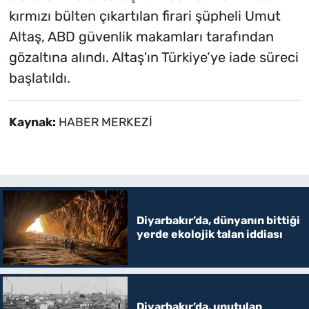
kırmızı bülten çıkartılan firari şüpheli Umut
Altaş, ABD güvenlik makamları tarafından
gözaltına alındı. Altaş'ın Türkiye’ye iade süreci
başlatıldı.
Kaynak:
HABER MERKEZİ
Diyarbakır’da, dünyanın bittiği
yerde ekolojik talan iddiası
Diyarbakır’da, unutulan