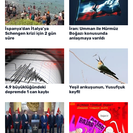
İspanya’dan İtalya’ya
İran: Umman ile Hürmüz
Schengen krizi için 2 gün
Boğazı konusunda
süre
anlaşmaya varıldı
4.9 büyüklüğündeki
Yeşil arıkuşunun, Yusufçuk
depremde 1 can kaybı
keyfi!