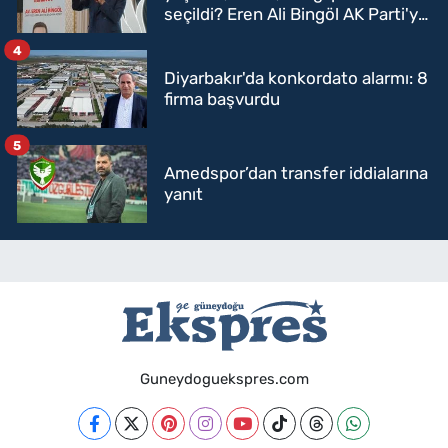
seçildi? Eren Ali Bingöl AK Parti'ye
mi geçecek?
4
Diyarbakır'da konkordato alarmı: 8
firma başvurdu
5
Amedspor’dan transfer iddialarına
yanıt
Guneydoguekspres.com