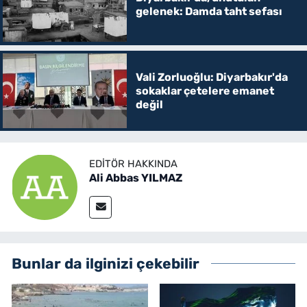
gelenek: Damda taht sefası
Vali Zorluoğlu: Diyarbakır'da
sokaklar çetelere emanet
değil
EDITÖR HAKKINDA
Ali Abbas YILMAZ
Bunlar da ilginizi çekebilir