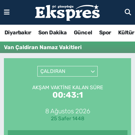
Diyarbakır
Son Dakika
Güncel
Spor
Kültür
Van Çaldiran Namaz Vakitleri
ÇALDIRAN
AKŞAM VAKTINE KALAN SÜRE
00:43:1
8 Ağustos 2026
25 Safer 1448