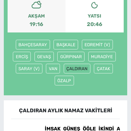
AKŞAM
YATSI
19:16
20:46
BAHÇESARAY
BAŞKALE
EDREMİT (V)
ERCİŞ
GEVAŞ
GÜRPINAR
MURADİYE
SARAY (V)
VAN
ÇALDIRAN
ÇATAK
ÖZALP
ÇALDIRAN AYLIK NAMAZ VAKITLERI
İMSAK
GÜNEŞ
ÖĞLE
İKINDI
AKŞA