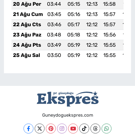
20 Ağu Per
03:44
05:15
12:13
15:58
19:0
21 Ağu Cum
03:45
05:16
12:13
15:57
19:0
22 Ağu Cts
03:46
05:17
12:12
15:57
18:5
23 Ağu Paz
03:48
05:18
12:12
15:56
18:5
24 Ağu Pts
03:49
05:19
12:12
15:55
18:5
25 Ağu Sal
03:50
05:19
12:12
15:55
18:5
Guneydoguekspres.com