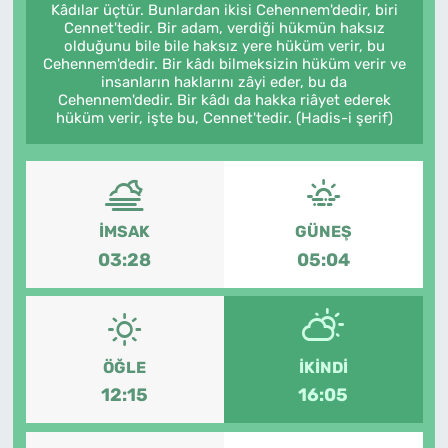
Kâdılar üçtür. Bunlardan ikisi Cehennem'dedir, biri
Cennet'tedir. Bir adam, verdiği hükmün haksız
olduğunu bile bile haksız yere hüküm verir, bu
Cehennem'dedir. Bir kâdı bilmeksizin hüküm verir ve
insanların haklarını zâyi eder, bu da
Cehennem'dedir. Bir kâdı da hakka riâyet ederek
hüküm verir, işte bu, Cennet'tedir. (Hadis-i şerif)
İMSAK
GÜNEŞ
03:28
05:04
ÖĞLE
İKINDI
12:15
16:05