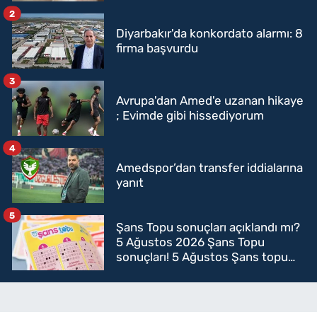
2
Diyarbakır'da konkordato alarmı: 8
firma başvurdu
3
Avrupa'dan Amed'e uzanan hikaye
; Evimde gibi hissediyorum
4
Amedspor’dan transfer iddialarına
yanıt
5
Şans Topu sonuçları açıklandı mı?
5 Ağustos 2026 Şans Topu
sonuçları! 5 Ağustos Şans topu
sorgulama