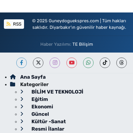
© 2025 Guneydoguekspres.com | Tüm hakları
RSS
saklıdır. Diyarbakır'ın güvenilir haber kaynağı.
Haber Yazılımı:
TE Bilişim
Ana Sayfa
Kategoriler
BİLİM VE TEKNOLOJİ
Eğitim
Ekonomi
Güncel
Kültür -Sanat
Resmi İlanlar