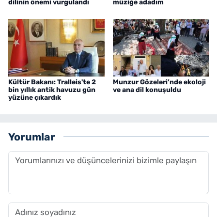
dilinin önemi vurgulandı
müziğe adadım
Kültür Bakanı: Tralleis'te 2
Munzur Gözeleri’nde ekoloji
bin yıllık antik havuzu gün
ve ana dil konuşuldu
yüzüne çıkardık
Yorumlar