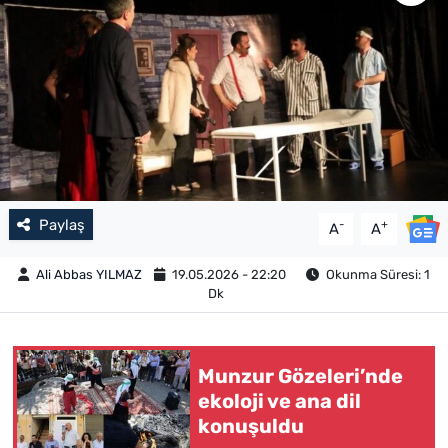
Paylaş
-
+
A
A
Ali Abbas YILMAZ
19.05.2026 - 22:20
Okunma Süresi: 1
Dk
Munzur Gözeleri’nde
ekoloji ve ana dil
konuşuldu