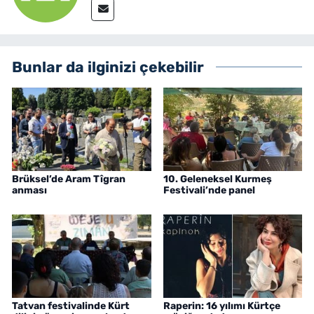
Bunlar da ilginizi çekebilir
Brüksel’de Aram Tîgran
10. Geleneksel Kurmeş
anması
Festivali’nde panel
Tatvan festivalinde Kürt
Raperin: 16 yılımı Kürtçe