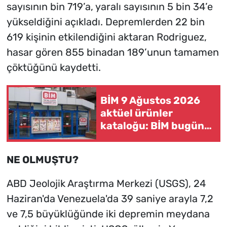
sayısının bin 719’a, yaralı sayısının 5 bin 34’e
yükseldiğini açıkladı. Depremlerden 22 bin
619 kişinin etkilendiğini aktaran Rodriguez,
hasar gören 855 binadan 189’unun tamamen
çöktüğünü kaydetti.
BİM 9 Ağustos 2026
aktüel ürünler
kataloğu: BİM bugün
ne satıyor, hangi
ürünler indirimde?
NE OLMUŞTU?
ABD Jeolojik Araştırma Merkezi (USGS), 24
Haziran'da Venezuela'da 39 saniye arayla 7,2
ve 7,5 büyüklüğünde iki depremin meydana