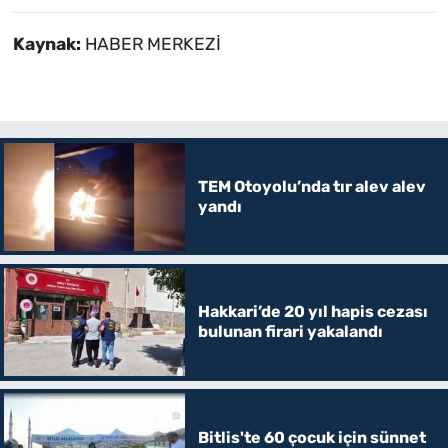
Kaynak:
HABER MERKEZİ
TEM Otoyolu’nda tır alev alev
yandı
Hakkari’de 20 yıl hapis cezası
bulunan firari yakalandı
Bitlis'te 60 çocuk için sünnet