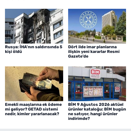
Rusya: İHA’nın saldırısında 5
Dört ilde imar planlarına
kişi öldü
ilişkin yeni kararlar Resmi
Gazete’de
Emekli maaşlarına ek ödeme
BİM 9 Ağustos 2026 aktüel
mi geliyor? GETAD sistemi
ürünler kataloğu: BİM bugün
nedir, kimler yararlanacak?
ne satıyor, hangi ürünler
indirimde?