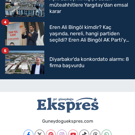
müteahhitlere Yargıtay'dan emsal
karar
4
Eren Ali Bingöl kimdir? Kaç
yaşında, nereli, hangi partiden
seçildi? Eren Ali Bingöl AK Parti'ye
mi geçecek?
5
Diyarbakır'da konkordato alarmı: 8
firma başvurdu
Guneydoguekspres.com