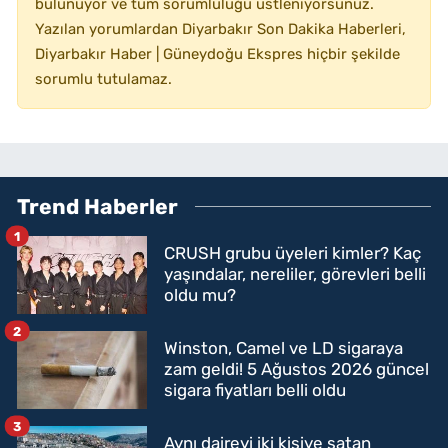
bulunuyor ve tüm sorumluluğu üstleniyorsunuz.
Yazılan yorumlardan Diyarbakır Son Dakika Haberleri,
Diyarbakır Haber | Güneydoğu Ekspres hiçbir şekilde
sorumlu tutulamaz.
Trend Haberler
1
CRUSH grubu üyeleri kimler? Kaç
yaşındalar, nereliler, görevleri belli
oldu mu?
2
Winston, Camel ve LD sigaraya
zam geldi! 5 Ağustos 2026 güncel
sigara fiyatları belli oldu
3
Aynı daireyi iki kişiye satan