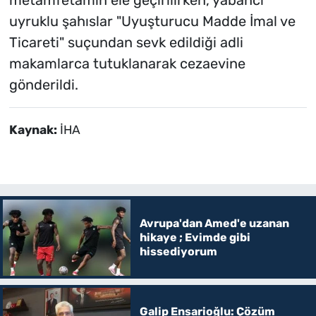
uyruklu şahıslar "Uyuşturucu Madde İmal ve
Ticareti" suçundan sevk edildiği adli
makamlarca tutuklanarak cezaevine
gönderildi.
Kaynak:
İHA
Avrupa'dan Amed'e uzanan
hikaye ; Evimde gibi
hissediyorum
Galip Ensarioğlu: Çözüm