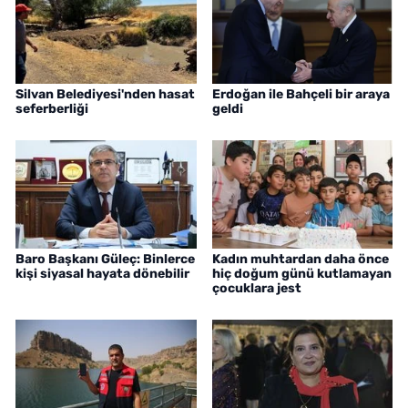
Silvan Belediyesi'nden hasat
Erdoğan ile Bahçeli bir araya
seferberliği
geldi
Baro Başkanı Güleç: Binlerce
Kadın muhtardan daha önce
kişi siyasal hayata dönebilir
hiç doğum günü kutlamayan
çocuklara jest