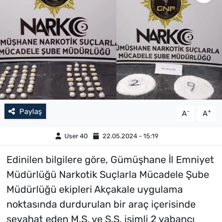
Paylaş
-
+
A
A
User 40
22.05.2024 - 15:19
Edinilen bilgilere göre, Gümüşhane İl Emniyet
Müdürlüğü Narkotik Suçlarla Mücadele Şube
Müdürlüğü ekipleri Akçakale uygulama
noktasında durdurulan bir araç içerisinde
seyahat eden M.S. ve S.S. isimli 2 yabancı