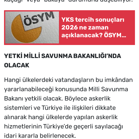
YKS tercih sonuçları
2026 ne zaman
açıklanacak? ÖSYM
üniversite yerleştirme
sonucu sorgulama
YETKİ MİLLİ SAVUNMA BAKANLIĞI’NDA
ekranı
OLACAK
Hangi ülkelerdeki vatandaşların bu imkândan
yararlanabileceği konusunda Milli Savunma
Bakanı yetkili olacak. Böylece askerlik
sistemleri ve Türkiye ile ilişkileri dikkate
alınarak hangi ülkelerde yapılan askerlik
hizmetlerinin Türkiye’de geçerli sayılacağı
idari kararla belirlenecek.