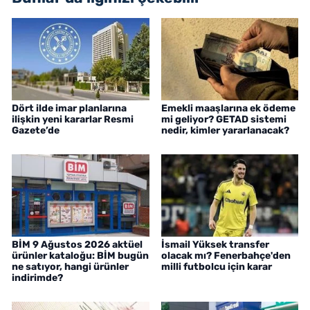
Dört ilde imar planlarına
Emekli maaşlarına ek ödeme
ilişkin yeni kararlar Resmi
mi geliyor? GETAD sistemi
Gazete’de
nedir, kimler yararlanacak?
BİM 9 Ağustos 2026 aktüel
İsmail Yüksek transfer
ürünler kataloğu: BİM bugün
olacak mı? Fenerbahçe'den
ne satıyor, hangi ürünler
milli futbolcu için karar
indirimde?